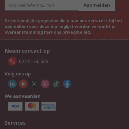
Aanmelden
De persoonlijke gegevens die u aan ons verstrekt bij het
aanmelden voor deze mailinglijst worden verwerkt in
overeenstemming met ons
privacybeleid
.
Neem contact op
023 51 66 555
Volg ons op
We aanvaarden
Services