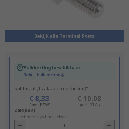
Bekijk alle Terminal Posts
Bulkkorting beschikbaar
Bekijk bulkkorting
Subtotaal (1 zak van 5 eenheden)*
€ 8,33
€ 10,08
(excl. BTW)
(incl. BTW)
Add
Zak(ken)
to
selecteer of typ hoeveelheid
Basket