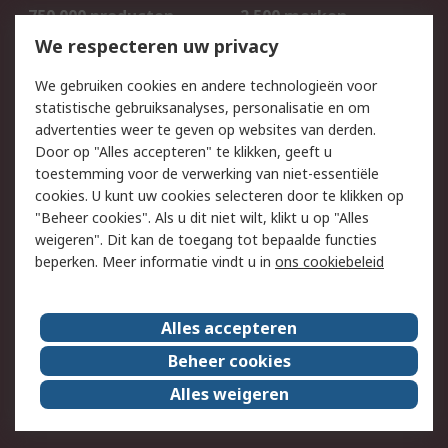
750.000 producten
2.500 merken
Bestellen
Inkoopoplossingen
We respecteren uw privacy
Retouren
Technisch advies
We gebruiken cookies en andere technologieën voor
Track & Trace
statistische gebruiksanalyses, personalisatie en om
advertenties weer te geven op websites van derden.
Wettelijk
Door op "Alles accepteren" te klikken, geeft u
toestemming voor de verwerking van niet-essentiële
Cookiebeleid
Email veiligheid
cookies. U kunt uw cookies selecteren door te klikken op
Privacybeleid
Websitevoorwaarden
"Beheer cookies". Als u dit niet wilt, klikt u op "Alles
weigeren". Dit kan de toegang tot bepaalde functies
Algemene
beperken. Meer informatie vindt u in
ons cookiebeleid
verkoopvoorwaarden
Over RS
Alles accepteren
RS Group
Over ons
Beheer cookies
RS wereldwijd
Werken bij RS
Alles weigeren
ESG