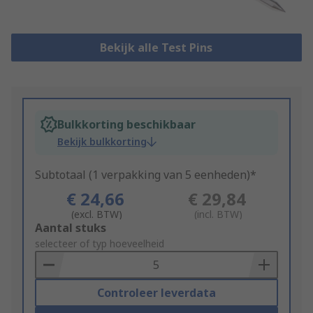
Bekijk alle Test Pins
Bulkkorting beschikbaar
Bekijk bulkkorting
Subtotaal (1 verpakking van 5 eenheden)*
€ 24,66
€ 29,84
(excl. BTW)
(incl. BTW)
Add
Aantal stuks
to
selecteer of typ hoeveelheid
Basket
Controleer leverdata