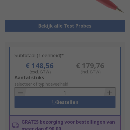
Bekijk alle Test Probes
Subtotaal (1 eenheid)*
€ 148,56
€ 179,76
(excl. BTW)
(incl. BTW)
Add
Aantal stuks
to
selecteer of typ hoeveelheid
Basket
Bestellen
GRATIS bezorging voor bestellingen van
meer dan € 90,00