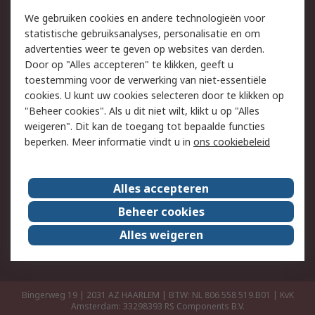
Retouren
Technisch advies
We gebruiken cookies en andere technologieën voor
Track & Trace
statistische gebruiksanalyses, personalisatie en om
advertenties weer te geven op websites van derden.
Wettelijk
Door op "Alles accepteren" te klikken, geeft u
toestemming voor de verwerking van niet-essentiële
Cookiebeleid
Email veiligheid
cookies. U kunt uw cookies selecteren door te klikken op
Privacybeleid
Websitevoorwaarden
"Beheer cookies". Als u dit niet wilt, klikt u op "Alles
weigeren". Dit kan de toegang tot bepaalde functies
Algemene
beperken. Meer informatie vindt u in
ons cookiebeleid
verkoopvoorwaarden
Over RS
Alles accepteren
RS Group
Over ons
Beheer cookies
RS wereldwijd
Werken bij RS
Alles weigeren
ESG
Bingerweg 19 | 2031 AZ HAARLEM | BTW: NL 806 558 519.B01 | KvK
Amsterdam: 33298393
RS Components B.V.