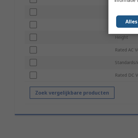
informatie 
Width
Alle
Terminal T
Height
Rated AC V
Standards/
Rated DC V
Zoek vergelijkbare producten