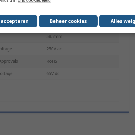
vindt u in
ons cookiebeleid
8.2mm
s accepteren
Beheer cookies
Alles wei
ype
Blade Terminal
58.7mm
oltage
250V ac
Approvals
RoHS
oltage
65V dc