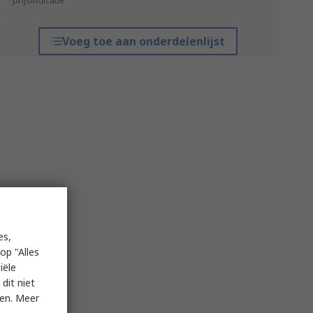
*prijsindicatie
Voeg toe aan onderdelenlijst
es,
op "Alles
iële
dit niet
ken. Meer