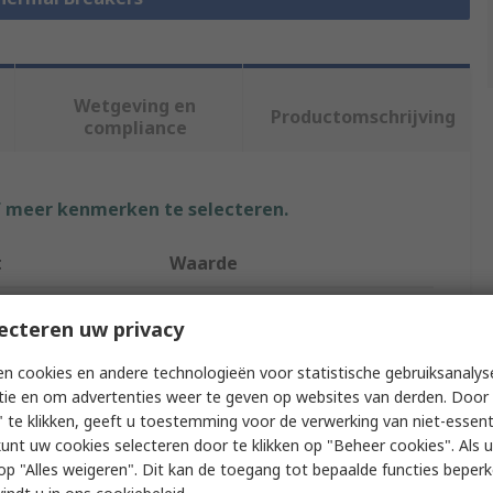
Wetgeving en
Productomschrijving
compliance
f meer kenmerken te selecteren.
t
Waarde
RS PRO
ecteren uw privacy
ing
0.5A
n cookies en andere technologieën voor statistische gebruiksanalys
tie en om advertenties weer te geven op websites van derden. Door 
pe
Thermal Circuit Breaker
 te klikken, geeft u toestemming voor de verwerking van niet-essent
kunt uw cookies selecteren door te klikken op "Beheer cookies". Als u 
Poles
1
 u op "Alles weigeren". Dit kan de toegang tot bepaalde functies beper
RS PRO Full