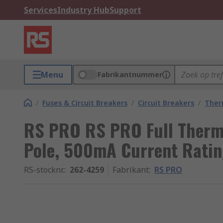
Services
Industry Hub
Support
Menu
Fabrikantnummer
/
Fuses & Circuit Breakers
/
Circuit Breakers
/
Ther
RS PRO RS PRO Full Thermal
Pole, 500mA Current Ratin
RS-stocknr.
:
262-4259
Fabrikant
:
RS PRO