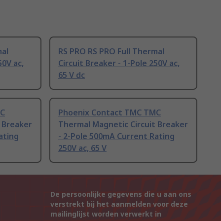
mal
RS PRO RS PRO Full Thermal
50V ac,
Circuit Breaker - 1-Pole 250V ac,
65 V dc
MC
Phoenix Contact TMC TMC
 Breaker
Thermal Magnetic Circuit Breaker
ating
- 2-Pole 500mA Current Rating
250V ac, 65 V
De persoonlijke gegevens die u aan ons
verstrekt bij het aanmelden voor deze
mailinglijst worden verwerkt in