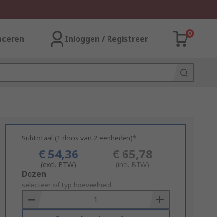
0
aceren
Inloggen / Registreer
Subtotaal (1 doos van 2 eenheden)*
€ 54,36
€ 65,78
(excl. BTW)
(incl. BTW)
Add
Dozen
to
selecteer of typ hoeveelheid
Basket