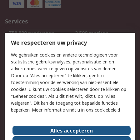
Services
750.000 producten
2.500 merken
Bestellen
Inkoopoplossingen
We respecteren uw privacy
Retouren
Technisch advies
We gebruiken cookies en andere technologieën voor
Track & Trace
statistische gebruiksanalyses, personalisatie en om
advertenties weer te geven op websites van derden.
Wettelijk
Door op "Alles accepteren" te klikken, geeft u
toestemming voor de verwerking van niet-essentiële
Cookiebeleid
Email veiligheid
cookies. U kunt uw cookies selecteren door te klikken op
Privacybeleid
Websitevoorwaarden
"Beheer cookies". Als u dit niet wilt, klikt u op "Alles
weigeren". Dit kan de toegang tot bepaalde functies
Algemene
beperken. Meer informatie vindt u in
ons cookiebeleid
verkoopvoorwaarden
Over RS
Alles accepteren
RS Group
Over ons