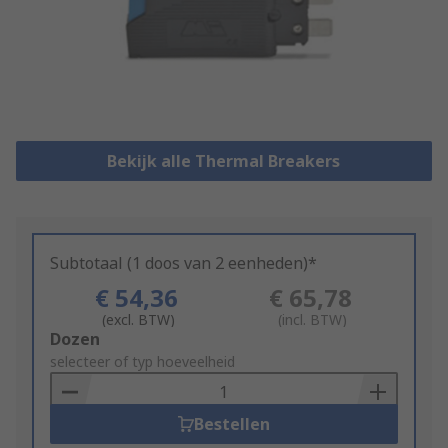
Bekijk alle Thermal Breakers
Subtotaal (1 doos van 2 eenheden)*
€ 54,36
€ 65,78
(excl. BTW)
(incl. BTW)
Add
Dozen
to
selecteer of typ hoeveelheid
Basket
Bestellen