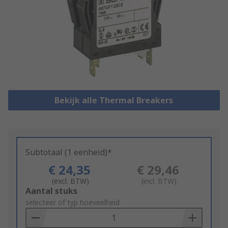
Bekijk alle Thermal Breakers
Subtotaal (1 eenheid)*
€ 24,35
€ 29,46
(excl. BTW)
(incl. BTW)
Add
Aantal stuks
to
selecteer of typ hoeveelheid
Basket