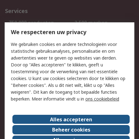
Services
750.000 producten
2.500 merken
Bestellen
Inkoopoplossingen
We respecteren uw privacy
Retouren
Technisch advies
We gebruiken cookies en andere technologieën voor
Track & Trace
statistische gebruiksanalyses, personalisatie en om
advertenties weer te geven op websites van derden.
Wettelijk
Door op "Alles accepteren" te klikken, geeft u
toestemming voor de verwerking van niet-essentiële
Cookiebeleid
Email veiligheid
cookies. U kunt uw cookies selecteren door te klikken op
Privacybeleid
Websitevoorwaarden
"Beheer cookies". Als u dit niet wilt, klikt u op "Alles
weigeren". Dit kan de toegang tot bepaalde functies
Algemene
beperken. Meer informatie vindt u in
ons cookiebeleid
verkoopvoorwaarden
Over RS
Alles accepteren
RS Group
Over ons
Beheer cookies
RS wereldwijd
Werken bij RS