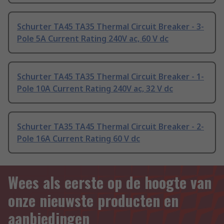
Schurter TA45 TA35 Thermal Circuit Breaker - 3-
Pole 5A Current Rating 240V ac, 60 V dc
Schurter TA45 TA35 Thermal Circuit Breaker - 1-
Pole 10A Current Rating 240V ac, 32 V dc
Schurter TA35 TA45 Thermal Circuit Breaker - 2-
Pole 16A Current Rating 60 V dc
Wees als eerste op de hoogte van
onze nieuwste producten en
aanbiedingen