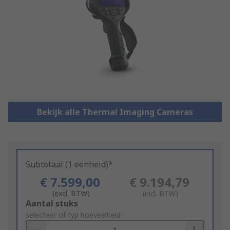
Bekijk alle Thermal Imaging Cameras
Subtotaal (1 eenheid)*
€ 7.599,00
€ 9.194,79
(excl. BTW)
(incl. BTW)
Add
Aantal stuks
to
selecteer of typ hoeveelheid
Basket