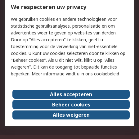
Bestellen
Inkoopoplossingen
We respecteren uw privacy
Retouren
Technisch advies
We gebruiken cookies en andere technologieën voor
Track & Trace
statistische gebruiksanalyses, personalisatie en om
advertenties weer te geven op websites van derden.
Wettelijk
Door op "Alles accepteren" te klikken, geeft u
toestemming voor de verwerking van niet-essentiële
Cookiebeleid
Email veiligheid
cookies. U kunt uw cookies selecteren door te klikken op
Privacybeleid
Websitevoorwaarden
"Beheer cookies". Als u dit niet wilt, klikt u op "Alles
weigeren". Dit kan de toegang tot bepaalde functies
Algemene
beperken. Meer informatie vindt u in
ons cookiebeleid
verkoopvoorwaarden
Over RS
Alles accepteren
RS Group
Over ons
Beheer cookies
RS wereldwijd
Werken bij RS
Alles weigeren
ESG