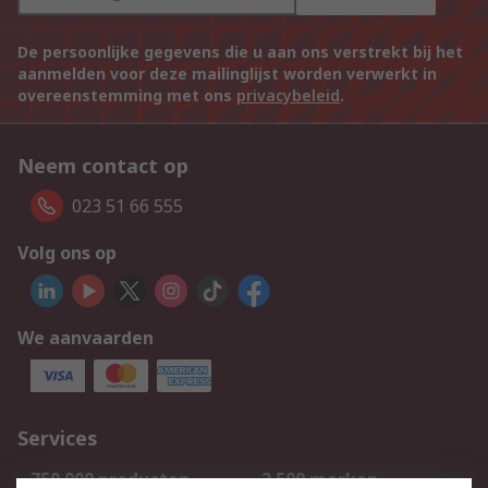
De persoonlijke gegevens die u aan ons verstrekt bij het
aanmelden voor deze mailinglijst worden verwerkt in
overeenstemming met ons
privacybeleid
.
Neem contact op
023 51 66 555
Volg ons op
We aanvaarden
Services
750.000 producten
2.500 merken