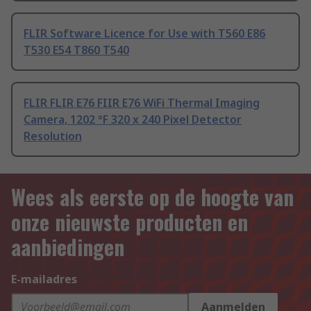
FLIR Software Licence for Use with T560 E86
T530 E54 T860 T540
FLIR FLIR E76 FIIR E76 WiFi Thermal Imaging
Camera, 1202 °F 320 x 240 Pixel Detector
Resolution
Wees als eerste op de hoogte van
onze nieuwste producten en
aanbiedingen
E-mailadres
Aanmelden