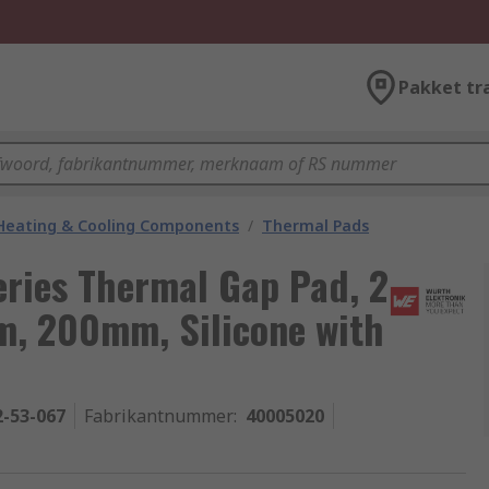
Pakket tr
 Heating & Cooling Components
/
Thermal Pads
eries Thermal Gap Pad, 2
, 200mm, Silicone with
2-53-067
Fabrikantnummer
:
40005020