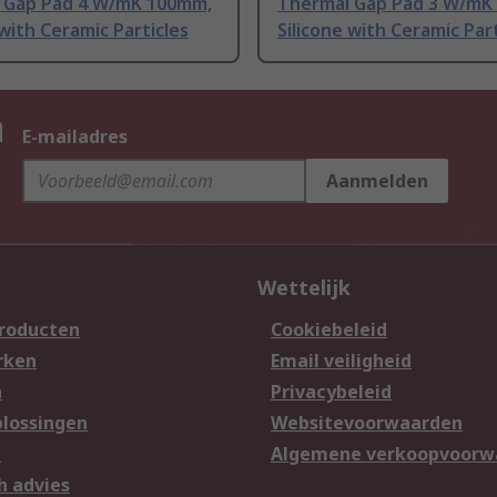
 Gap Pad 4 W/mK 100mm,
Thermal Gap Pad 3 W/mK
 with Ceramic Particles
Silicone with Ceramic Part
n
E-mailadres
Aanmelden
Wettelijk
producten
Cookiebeleid
rken
Email veiligheid
n
Privacybeleid
lossingen
Websitevoorwaarden
n
Algemene verkoopvoorw
h advies