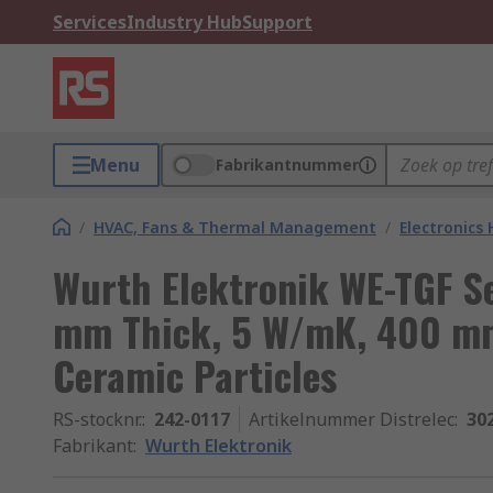
Services
Industry Hub
Support
Menu
Fabrikantnummer
/
HVAC, Fans & Thermal Management
/
Electronics
Wurth Elektronik WE-TGF S
mm Thick, 5 W/mK, 400 mm
Ceramic Particles
RS-stocknr.
:
242-0117
Artikelnummer Distrelec
:
30
Fabrikant
:
Wurth Elektronik