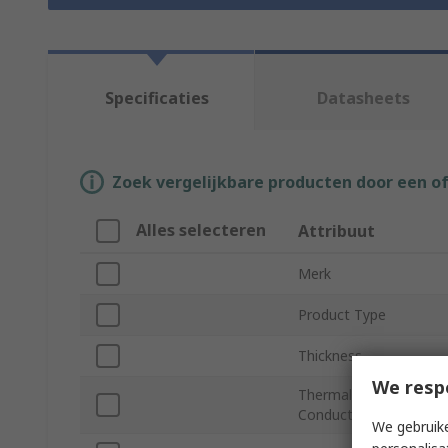
Specificaties
Datasheets
Zoek vergelijkbare producten door een o
Alles selecteren
Attribuut
Merk
Product Type
Thickness
We resp
Thermal
Conductivity
We gebruike