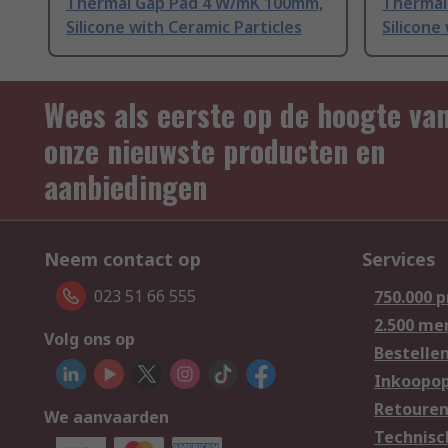
Thermal Gap Pad 4 W/mK 100mm,
Thermal
Silicone with Ceramic Particles
Silicone
Wees als eerste op de hoogte va
onze nieuwste producten en
aanbiedingen
Neem contact op
Services
023 51 66 555
750.000 
2.500 me
Volg ons op
Bestelle
Inkoopop
Retoure
We aanvaarden
Technisc