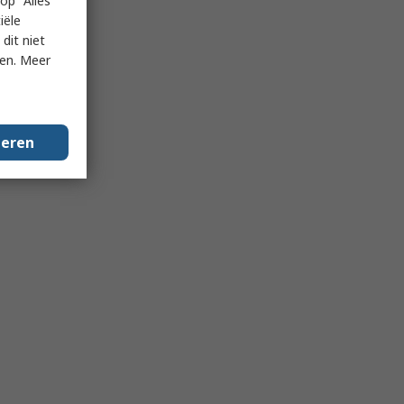
op "Alles
iële
dit niet
ken. Meer
geren