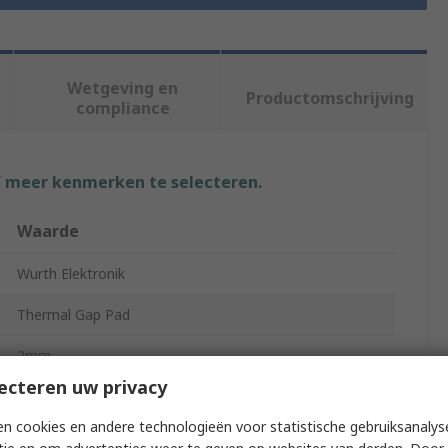
Wetgeving en
Productomschrijving
compliance
f meer kenmerken te selecteren.
Waarde
Wurth Elektronik
Thermal Gap Pad
2mm
ecteren uw privacy
5W/mK
n cookies en andere technologieën voor statistische gebruiksanalys