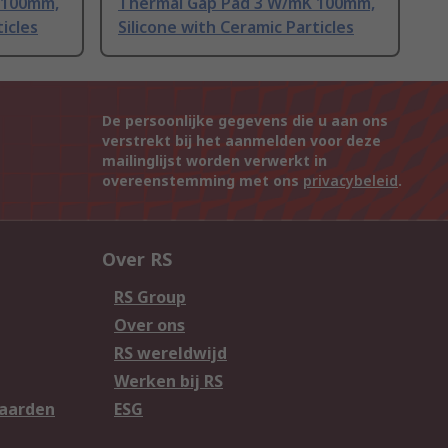
 100mm,
Thermal Gap Pad 3 W/mK 100mm,
icles
Silicone with Ceramic Particles
De persoonlijke gegevens die u aan ons
verstrekt bij het aanmelden voor deze
mailinglijst worden verwerkt in
overeenstemming met ons
privacybeleid
.
Over RS
RS Group
Over ons
RS wereldwijd
Werken bij RS
aarden
ESG