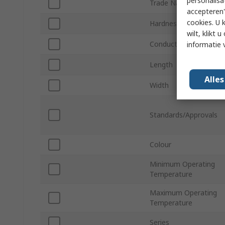
personalisa
Trade Name
accepteren"
cookies. U 
Hardness
wilt, klikt
Conductive Material
informatie 
Length
Alle
Width
Standards/Approvals
Colour
Minimum Operating
Temperature
Maximum Operating
Temperature
Series