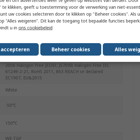
tie en om advertenties weer te geven op websites van derden. Door 
WE-TGF
 te klikken, geeft u toestemming voor de verwerking van niet-essent
kunt uw cookies selecteren door te klikken op "Beheer cookies". Als u 
35 Shore C
 u op "Alles weigeren". Dit kan de toegang tot bepaalde functies beper
Silicone with Ceramic Particles
vindt u in
ons cookiebeleid
400mm
s accepteren
Beheer cookies
Alles wei
200mm
2006 Halogen Free JEDEC JS709B Halogen Free IEC
61249-2-21, RoHS 2011, 863 REACH or declared
EC1907, EU&2015
White
-50°C
150°C
WE-TGF