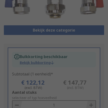
Bekijk deze categorie
Bulkkorting beschikbaar
Bekijk bulkkorting
Subtotaal (1 eenheid)*
€ 122,12
€ 147,77
(excl. BTW)
(incl. BTW)
Add
Aantal stuks
to
selecteer of typ hoeveelheid
Basket