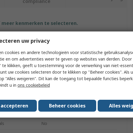
compliance
f meer kenmerken te selecteren.
Waarde
ecteren uw privacy
Altecnic
n cookies en andere technologieën voor statistische gebruiksanalys
tie en om advertenties weer te geven op websites van derden. Door 
Thermostatic Washroom Valve
 te klikken, geeft u toestemming voor de verwerking van niet-essent
kunt uw cookies selecteren door te klikken op "Beheer cookies". Als u 
Brass
 u op "Alles weigeren". Dit kan de toegang tot bepaalde functies beper
vindt u in
ons cookiebeleid
g Pressure
10 bar
perature
50°C
s accepteren
Beheer cookies
Alles wei
perature
30°C
ls
No