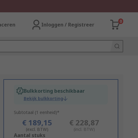
0
aceren
Inloggen / Registreer
Bulkkorting beschikbaar
Bekijk bulkkorting
Subtotaal (1 eenheid)*
€ 189,15
€ 228,87
(excl. BTW)
(incl. BTW)
Add
Aantal stuks