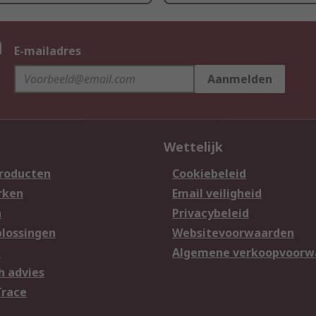
n
E-mailadres
Aanmelden
Wettelijk
producten
Cookiebeleid
rken
Email veiligheid
n
Privacybeleid
lossingen
Websitevoorwaarden
n
Algemene verkoopvoorw
h advies
Trace