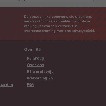
De persoonlijke gegevens die u aan ons
verstrekt bij het aanmelden voor deze
mailinglijst worden verwerkt in
overeenstemming met ons
privacybeleid
.
Over RS
RS Group
Over ons
RS wereldwijd
Werken bij RS
aarden
ESG