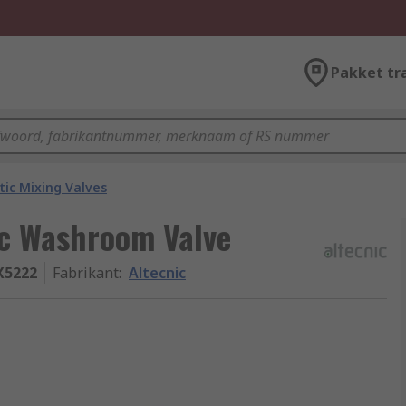
Pakket tr
ic Mixing Valves
ic Washroom Valve
X5222
Fabrikant
:
Altecnic