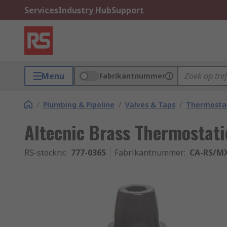
Services
Industry Hub
Support
Menu
Fabrikantnummer
/
Plumbing & Pipeline
/
Valves & Taps
/
Thermostat
Altecnic Brass Thermostat
RS-stocknr.
:
777-0365
Fabrikantnummer
:
CA-RS/M