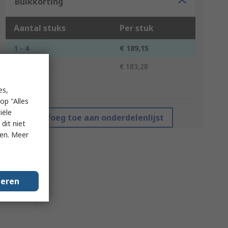
Bulkkorting
Aantal stuks
Per stuk
1 - 4
€ 189,15
5 +
€ 183,28
*prijsindicatie
es,
op "Alles
iële
Voeg toe aan onderdelenlijst
dit niet
ken. Meer
geren