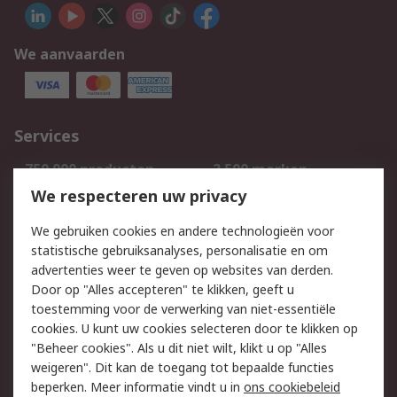
We aanvaarden
Services
750.000 producten
2.500 merken
Bestellen
Inkoopoplossingen
We respecteren uw privacy
Retouren
Technisch advies
We gebruiken cookies en andere technologieën voor
Track & Trace
statistische gebruiksanalyses, personalisatie en om
advertenties weer te geven op websites van derden.
Wettelijk
Door op "Alles accepteren" te klikken, geeft u
toestemming voor de verwerking van niet-essentiële
Cookiebeleid
Email veiligheid
cookies. U kunt uw cookies selecteren door te klikken op
Privacybeleid
Websitevoorwaarden
"Beheer cookies". Als u dit niet wilt, klikt u op "Alles
weigeren". Dit kan de toegang tot bepaalde functies
Algemene
beperken. Meer informatie vindt u in
ons cookiebeleid
verkoopvoorwaarden