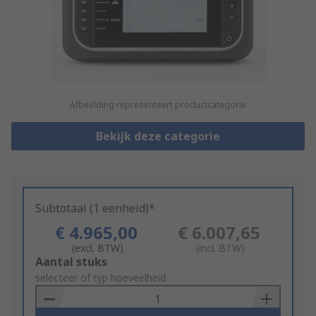
Afbeelding representeert productcategorie
Bekijk deze categorie
Subtotaal (1 eenheid)*
€ 4.965,00
€ 6.007,65
(excl. BTW)
(incl. BTW)
Add
Aantal stuks
to
selecteer of typ hoeveelheid
Basket