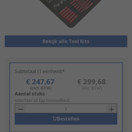
Bekijk alle Tool Kits
Subtotaal (1 eenheid)*
€ 247,67
€ 299,68
(excl. BTW)
(incl. BTW)
Add
Aantal stuks
to
selecteer of typ hoeveelheid
Basket
Bestellen