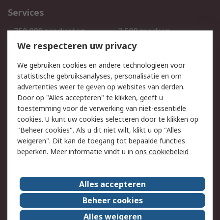
Services
750.000 producten
2.500 merken
Bestellen
Inkoopoplossingen
We respecteren uw privacy
Retouren
Technisch advies
We gebruiken cookies en andere technologieën voor
Track & Trace
statistische gebruiksanalyses, personalisatie en om
advertenties weer te geven op websites van derden.
Wettelijk
Door op "Alles accepteren" te klikken, geeft u
toestemming voor de verwerking van niet-essentiële
Cookiebeleid
Email veiligheid
cookies. U kunt uw cookies selecteren door te klikken op
Privacybeleid
Websitevoorwaarden
"Beheer cookies". Als u dit niet wilt, klikt u op "Alles
weigeren". Dit kan de toegang tot bepaalde functies
Algemene
beperken. Meer informatie vindt u in
ons cookiebeleid
verkoopvoorwaarden
Over RS
Alles accepteren
RS Group
Over ons
Beheer cookies
RS wereldwijd
Werken bij RS
Alles weigeren