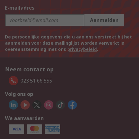
E-mailadres
Aanmelden
De persoonlijke gegevens die u aan ons verstrekt bij het
aanmelden voor deze mailinglijst worden verwerkt in
overeenstemming met ons
privacybeleid
.
Neem contact op
023 51 66 555
Volg ons op
We aanvaarden