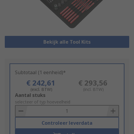
Bekijk alle Tool Kits
Subtotaal (1 eenheid)*
€ 242,61
€ 293,56
(excl. BTW)
(incl. BTW)
Add
Aantal stuks
to
selecteer of typ hoeveelheid
Basket
Controleer leverdata