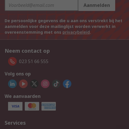
Aanmelden
De persoonlijke gegevens die u aan ons verstrekt bij het
aanmelden voor deze mailinglijst worden verwerkt in
overeenstemming met ons
privacybeleid
.
Neem contact op
023 51 66 555
Volg ons op
We aanvaarden
Services