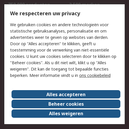
750.000 producten
2.500 merken
Bestellen
Inkoopoplossingen
We respecteren uw privacy
Retouren
Technisch advies
We gebruiken cookies en andere technologieën voor
Track & Trace
statistische gebruiksanalyses, personalisatie en om
advertenties weer te geven op websites van derden.
Wettelijk
Door op "Alles accepteren" te klikken, geeft u
toestemming voor de verwerking van niet-essentiële
Cookiebeleid
Email veiligheid
cookies. U kunt uw cookies selecteren door te klikken op
Privacybeleid
Websitevoorwaarden
"Beheer cookies". Als u dit niet wilt, klikt u op "Alles
weigeren". Dit kan de toegang tot bepaalde functies
Algemene
beperken. Meer informatie vindt u in
ons cookiebeleid
verkoopvoorwaarden
Over RS
Alles accepteren
RS Group
Over ons
Beheer cookies
RS wereldwijd
Werken bij RS
Alles weigeren
ESG