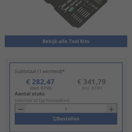
Bekijk alle Tool Kits
Subtotaal (1 eenheid)*
€ 282,47
€ 341,79
(excl. BTW)
(incl. BTW)
Add
Aantal stuks
to
selecteer of typ hoeveelheid
Basket
Bestellen