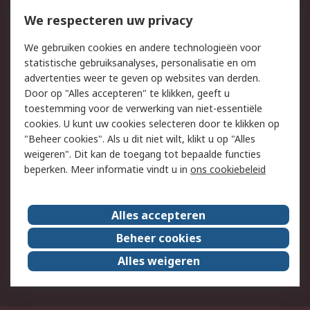
Bestellen
Inkoopoplossingen
We respecteren uw privacy
Retouren
Technisch advies
We gebruiken cookies en andere technologieën voor
Track & Trace
statistische gebruiksanalyses, personalisatie en om
advertenties weer te geven op websites van derden.
Wettelijk
Door op "Alles accepteren" te klikken, geeft u
toestemming voor de verwerking van niet-essentiële
Cookiebeleid
Email veiligheid
cookies. U kunt uw cookies selecteren door te klikken op
Privacybeleid
Websitevoorwaarden
"Beheer cookies". Als u dit niet wilt, klikt u op "Alles
weigeren". Dit kan de toegang tot bepaalde functies
Algemene
beperken. Meer informatie vindt u in
ons cookiebeleid
verkoopvoorwaarden
Over RS
Alles accepteren
RS Group
Over ons
Beheer cookies
RS wereldwijd
Werken bij RS
Alles weigeren
ESG