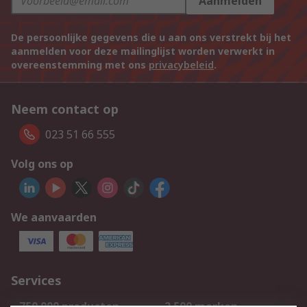
Aanmelden
De persoonlijke gegevens die u aan ons verstrekt bij het
aanmelden voor deze mailinglijst worden verwerkt in
overeenstemming met ons
privacybeleid
.
Neem contact op
023 51 66 555
Volg ons op
We aanvaarden
Services
750.000 producten
2.500 merken