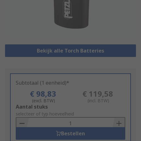
Bekijk alle Torch Batteries
Subtotaal (1 eenheid)*
€ 98,83
€ 119,58
(excl. BTW)
(incl. BTW)
Add
Aantal stuks
to
selecteer of typ hoeveelheid
Basket
Bestellen