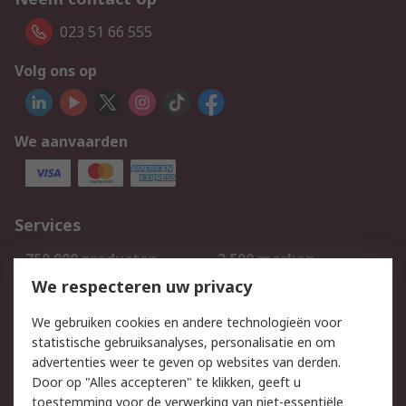
023 51 66 555
Volg ons op
We aanvaarden
Services
750.000 producten
2.500 merken
Bestellen
Inkoopoplossingen
We respecteren uw privacy
Retouren
Technisch advies
We gebruiken cookies en andere technologieën voor
Track & Trace
statistische gebruiksanalyses, personalisatie en om
advertenties weer te geven op websites van derden.
Wettelijk
Door op "Alles accepteren" te klikken, geeft u
toestemming voor de verwerking van niet-essentiële