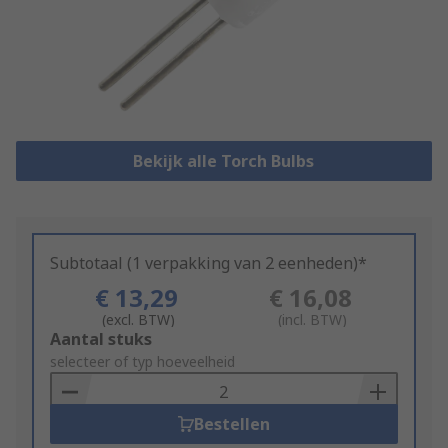
Bekijk alle Torch Bulbs
Subtotaal (1 verpakking van 2 eenheden)*
€ 13,29
€ 16,08
(excl. BTW)
(incl. BTW)
Add
Aantal stuks
to
selecteer of typ hoeveelheid
Basket
Bestellen