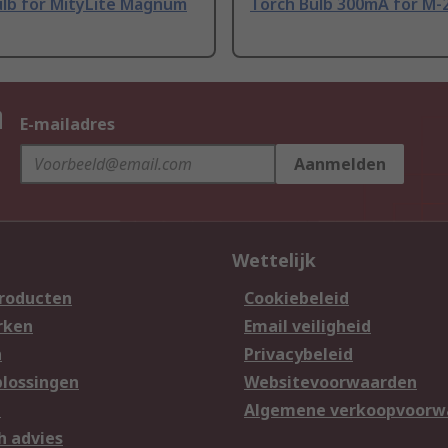
ulb for MityLite Magnum
Torch Bulb 300mA for M-
n
E-mailadres
Aanmelden
Wettelijk
producten
Cookiebeleid
rken
Email veiligheid
n
Privacybeleid
lossingen
Websitevoorwaarden
n
Algemene verkoopvoorw
h advies