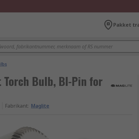
Pakket tr
lbs
Torch Bulb, BI-Pin for
Fabrikant
:
Maglite