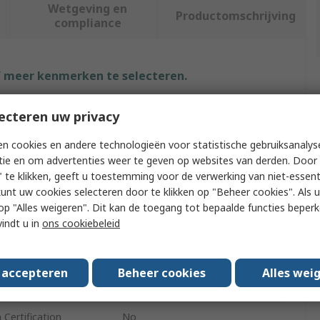
Wetgeving en
Productomschrijving
compliance
f meer kenmerken te selecteren.
Waarde
ecteren uw privacy
Maglite
n cookies en andere technologieën voor statistische gebruiksanalys
tie en om advertenties weer te geven op websites van derden. Door 
Replacement Torch Bulb
 te klikken, geeft u toestemming voor de verwerking van niet-essent
kunt uw cookies selecteren door te klikken op "Beheer cookies". Als u 
6C/6D
 u op "Alles weigeren". Dit kan de toegang tot bepaalde functies beper
vindt u in
ons cookiebeleid
Xenon
ket
BI-Pin
s accepteren
Beheer cookies
Alles wei
ovals
RoHS
Certification
No