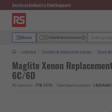
Services
Industry Hub
Support
Menu
Fabrikantnummer
/
Lighting
/
Torches & Inspection Lamps
/
Torch Bu
Maglite Xenon Replacement 
6C/6D
RS-stocknr.
:
778-1573
Fabrikantnummer
:
LMXA601