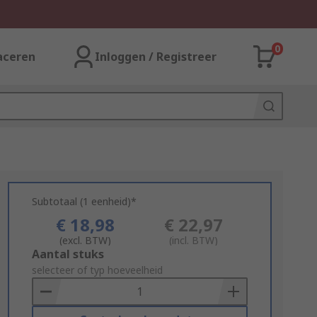
0
aceren
Inloggen / Registreer
Subtotaal (1 eenheid)*
€ 18,98
€ 22,97
(excl. BTW)
(incl. BTW)
Add
Aantal stuks
to
selecteer of typ hoeveelheid
Basket