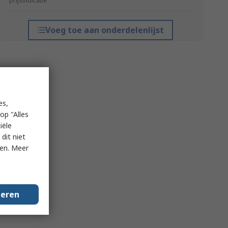
*prijsindicatie
Voeg toe aan onderdelenlijst
es,
op "Alles
iële
dit niet
ken. Meer
geren