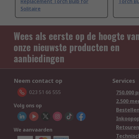
Replacement Torch Bulb for
Torch B
Solitaire
Wees als eerste op de hoogte va
onze nieuwste producten en
aanbiedingen
Neem contact op
Services
023 51 66 555
750.000 
2.500 me
Volg ons op
Bestelle
Inkoopop
Retoure
We aanvaarden
Technisc