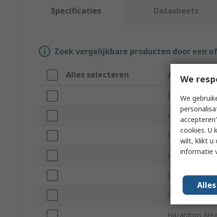
Specificaties
Datasheets
Zoek vergelijkbare producten door een o
Alles selecteren
Attribuut
We resp
Merk
We gebruike
personalisa
Product Type
accepteren"
cookies. U 
For Use With
wilt, klikt
informatie 
Lamp Type
Lamp Base/Soc
Alle
Standards/Appr
Hazardous Area 