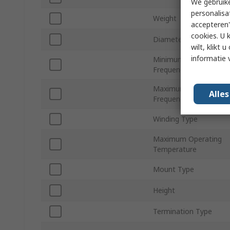
We gebruike
personalisa
Weight
accepteren"
cookies. U 
Diameter
wilt, klikt
informatie 
Minimum Operating
Frequency
Maximum Operating
Alle
Frequency
Winding Type
Maximum Operating
Temperature
Mount Type
Height
Termination Type