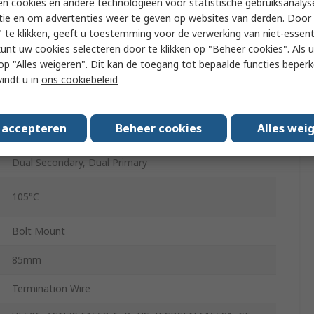
n cookies en andere technologieën voor statistische gebruiksanalys
tie en om advertenties weer te geven op websites van derden. Door 
8.4kg
 te klikken, geeft u toestemming voor de verwerking van niet-essent
kunt uw cookies selecteren door te klikken op "Beheer cookies". Als u 
172mm
 u op "Alles weigeren". Dit kan de toegang tot bepaalde functies beper
vindt u in
ons cookiebeleid
50Hz
s accepteren
Beheer cookies
Alles wei
60Hz
Dual Secondary, Dual Primary
105°C
Bolt Mount
85mm
Termination Wire