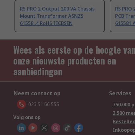
RS PRO 2 Output 200 VA Chassis
RS PRO 2
Mount Transformer ASNZS
PCB Tra
61558..4 RoHS IECBSEN
615581 
Wees als eerste op de hoogte va
onze nieuwste producten en
aanbiedingen
Neem contact op
Services
023 51 66 555
750.000 
2.500 me
Volg ons op
Bestelle
Inkoopop