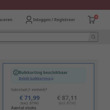
0
aceren
Inloggen / Registreer
Bulkkorting beschikbaar
Bekijk bulkkorting
Subtotaal (1 eenheid)*
€ 71,99
€ 87,11
(excl. BTW)
(incl. BTW)
Add
Aantal stuks