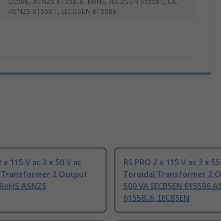
UL506, ASNZS 61558..6, RoHS, IECBSEN 615581, CE,
ASNZS 61558.1, IECBSEN 615586
 x 115 V ac 2 x 50 V ac
RS PRO 2 x 115 V ac 2 x 55
l Transformer 2 Output
Toroidal Transformer 2 
 RoHS ASNZS
500 VA IECBSEN 615586 A
61558..6, IECBSEN