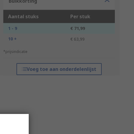
Bulkkorting
Aantal stuks
Per stuk
1 - 9
€ 71,99
10 +
€ 63,99
*prijsindicatie
Voeg toe aan onderdelenlijst