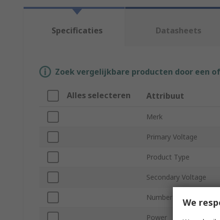
Specificaties
Datasheets
Zoek vergelijkbare producten door een o
Alles selecteren
Attribuut
Merk
Primary Voltage
Product Type
Secondary Voltage
Number of Outputs
We resp
Power