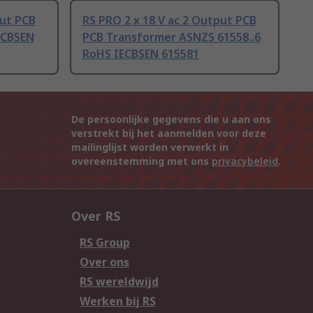
put PCB
RS PRO 2 x 18 V ac 2 Output PCB
ECBSEN
PCB Transformer ASNZS 61558..6
RoHS IECBSEN 615581
De persoonlijke gegevens die u aan ons
verstrekt bij het aanmelden voor deze
mailinglijst worden verwerkt in
overeenstemming met ons
privacybeleid
.
Over RS
RS Group
Over ons
RS wereldwijd
Werken bij RS