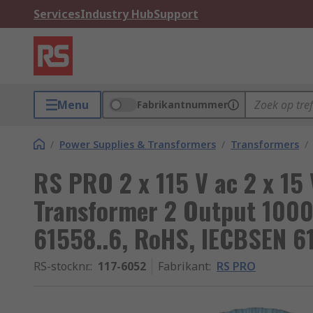
Services
Industry Hub
Support
Menu
Fabrikantnummer
/
Power Supplies & Transformers
/
Transformers
/
RS PRO 2 x 115 V ac 2 x 15 
Transformer 2 Output 1000
61558..6, RoHS, IECBSEN 61
RS-stocknr.
:
117-6052
Fabrikant
:
RS PRO