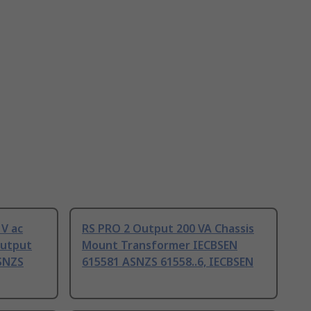
 V ac
RS PRO 2 Output 200 VA Chassis
Output
Mount Transformer IECBSEN
SNZS
615581 ASNZS 61558..6, IECBSEN