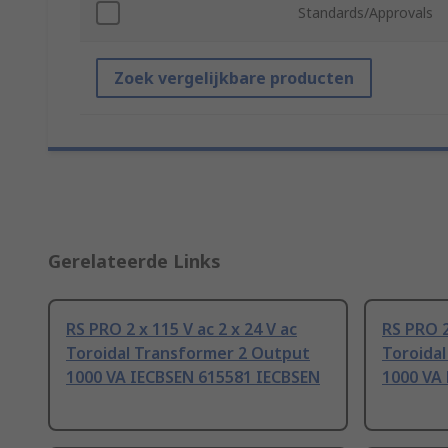
Standards/Approvals
Zoek vergelijkbare producten
Gerelateerde Links
RS PRO 2 x 115 V ac 2 x 24 V ac
RS PRO 2
Toroidal Transformer 2 Output
Toroida
1000 VA IECBSEN 615581 IECBSEN
1000 VA