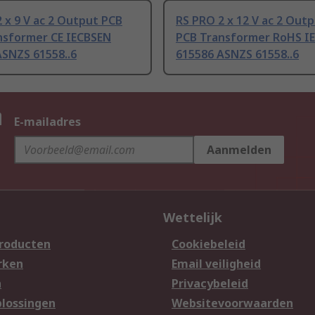
 x 9 V ac 2 Output PCB
RS PRO 2 x 12 V ac 2 Out
nsformer CE IECBSEN
PCB Transformer RoHS I
ASNZS 61558..6
615586 ASNZS 61558..6
n
E-mailadres
Aanmelden
Wettelijk
producten
Cookiebeleid
rken
Email veiligheid
n
Privacybeleid
lossingen
Websitevoorwaarden