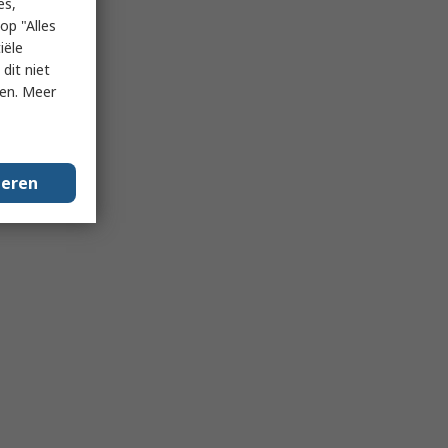
es,
op "Alles
iële
dit niet
ken. Meer
geren