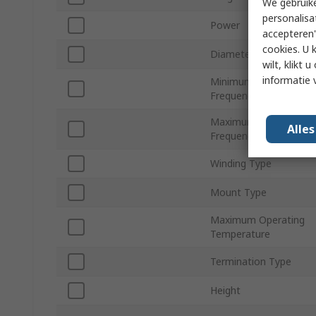
We gebruike
personalisa
Power
accepteren"
cookies. U 
Diameter
wilt, klikt
informatie 
Minimum Operating
Frequency
Maximum Operating
Alle
Frequency
Winding Type
Mount Type
Maximum Operating
Temperature
Termination Type
Height