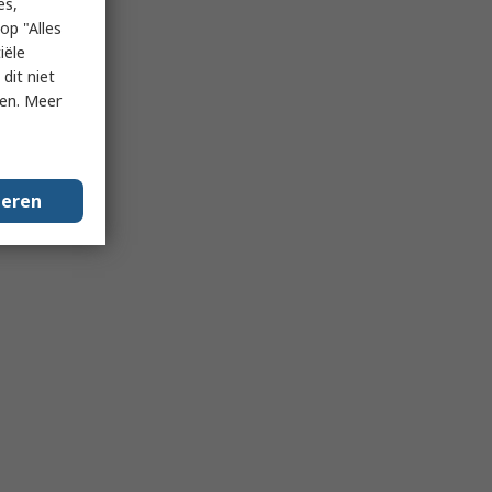
es,
op "Alles
iële
dit niet
ken. Meer
geren