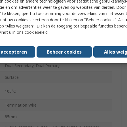
n cookies en andere technologieën voor statistische gebruiksanalys
tie en om advertenties weer te geven op websites van derden. Door 
1000VA
 te klikken, geeft u toestemming voor de verwerking van niet-essent
kunt uw cookies selecteren door te klikken op "Beheer cookies". Als u 
172mm
 u op "Alles weigeren". Dit kan de toegang tot bepaalde functies beper
vindt u in
ons cookiebeleid
50Hz
s accepteren
Beheer cookies
Alles wei
60Hz
Dual Secondary, Dual Primary
Surface
105°C
Termination Wire
85mm