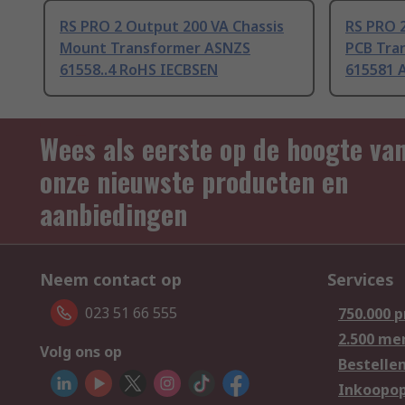
RS PRO 2 Output 200 VA Chassis
RS PRO 2
Mount Transformer ASNZS
PCB Tra
61558..4 RoHS IECBSEN
615581 
Wees als eerste op de hoogte va
onze nieuwste producten en
aanbiedingen
Neem contact op
Services
023 51 66 555
750.000 
2.500 me
Volg ons op
Bestelle
Inkoopop