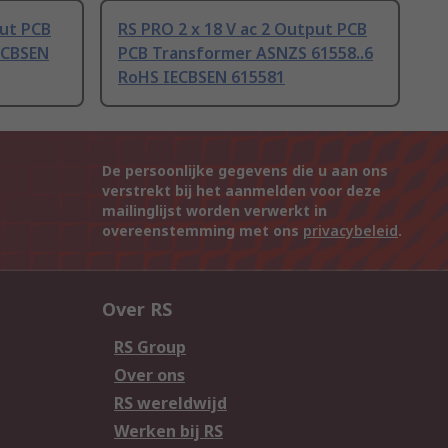
put PCB
RS PRO 2 x 18 V ac 2 Output PCB
ECBSEN
PCB Transformer ASNZS 61558..6
RoHS IECBSEN 615581
De persoonlijke gegevens die u aan ons
verstrekt bij het aanmelden voor deze
mailinglijst worden verwerkt in
overeenstemming met ons
privacybeleid
.
Over RS
RS Group
Over ons
RS wereldwijd
Werken bij RS