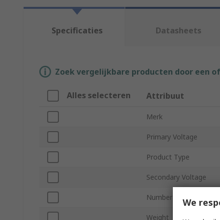
Specificaties
Datasheets
Zoek vergelijkbare producten door een o
Alles selecteren
Attribuut
Merk
Primary Voltage
Product Type
Secondary Voltage
Number of Outputs
We resp
Weight