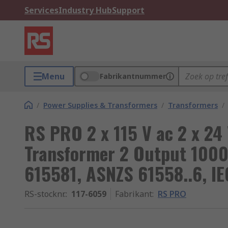
Services
Industry Hub
Support
Menu
Fabrikantnummer
/
Power Supplies & Transformers
/
Transformers
/
RS PRO 2 x 115 V ac 2 x 24 
Transformer 2 Output 1000
615581, ASNZS 61558..6, I
RS-stocknr.
:
117-6059
Fabrikant
:
RS PRO