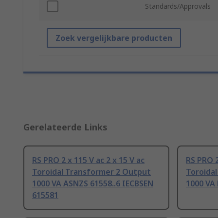
Standards/Approvals
Zoek vergelijkbare producten
Gerelateerde Links
RS PRO 2 x 115 V ac 2 x 15 V ac
RS PRO 2
Toroidal Transformer 2 Output
Toroida
1000 VA ASNZS 61558..6 IECBSEN
1000 VA
615581