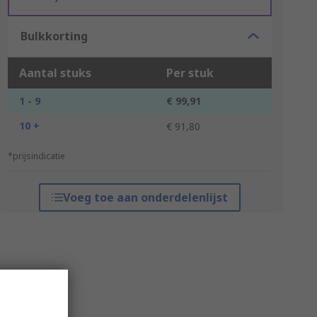
Bulkkorting
Aantal stuks
Per stuk
1 - 9
€ 99,91
10 +
€ 91,80
*prijsindicatie
Voeg toe aan onderdelenlijst