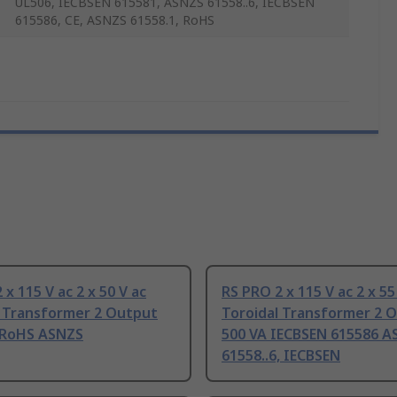
UL506, IECBSEN 615581, ASNZS 61558..6, IECBSEN
615586, CE, ASNZS 61558.1, RoHS
 x 115 V ac 2 x 50 V ac
RS PRO 2 x 115 V ac 2 x 55
l Transformer 2 Output
Toroidal Transformer 2 
 RoHS ASNZS
500 VA IECBSEN 615586 A
61558..6, IECBSEN