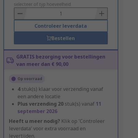
to
selecteer of typ hoeveelheid
Basket
Controleer leverdata
Bestellen
GRATIS bezorging voor bestellingen
van meer dan € 90,00
Op voorraad
4
stuk(s) klaar voor verzending vanaf
een andere locatie
Plus verzending
20
stuk(s) vanaf
11
september 2026
Heeft u meer nodig?
Klik op 'Controleer
leverdata' voor extra voorraad en
levertijden.