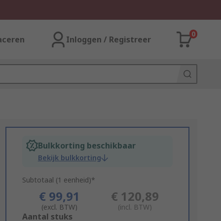
0
aceren
Inloggen / Registreer
Bulkkorting beschikbaar
Bekijk bulkkorting
Subtotaal (1 eenheid)*
€ 99,91
€ 120,89
(excl. BTW)
(incl. BTW)
Add
Aantal stuks