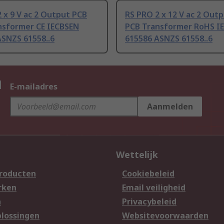
 x 9 V ac 2 Output PCB
RS PRO 2 x 12 V ac 2 Out
nsformer CE IECBSEN
PCB Transformer RoHS I
ASNZS 61558..6
615586 ASNZS 61558..6
n
E-mailadres
Aanmelden
Wettelijk
producten
Cookiebeleid
rken
Email veiligheid
n
Privacybeleid
lossingen
Websitevoorwaarden