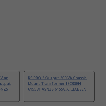
 V ac
RS PRO 2 Output 200 VA Chassis
Output
Mount Transformer IECBSEN
SNZS
615581 ASNZS 61558..6, IECBSEN