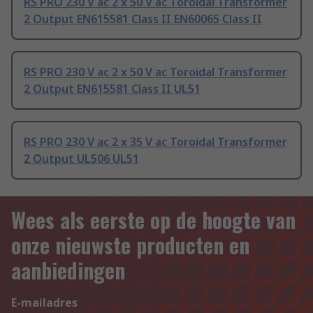
RS PRO 230 V ac 2 x 50 V ac Toroidal Transformer
2 Output EN615581 Class II EN60065 Class II
RS PRO 230 V ac 2 x 50 V ac Toroidal Transformer
2 Output EN615581 Class II UL51
RS PRO 230 V ac 2 x 35 V ac Toroidal Transformer
2 Output UL506 UL51
Wees als eerste op de hoogte van
onze nieuwste producten en
aanbiedingen
E-mailadres