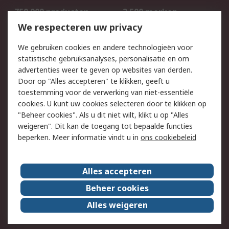
750.000 producten
2.500 merken
Bestellen
Inkoopoplossingen
We respecteren uw privacy
Retouren
Technisch advies
We gebruiken cookies en andere technologieën voor
Track & Trace
statistische gebruiksanalyses, personalisatie en om
advertenties weer te geven op websites van derden.
Wettelijk
Door op "Alles accepteren" te klikken, geeft u
toestemming voor de verwerking van niet-essentiële
Cookiebeleid
Email veiligheid
cookies. U kunt uw cookies selecteren door te klikken op
Privacybeleid
Websitevoorwaarden
"Beheer cookies". Als u dit niet wilt, klikt u op "Alles
weigeren". Dit kan de toegang tot bepaalde functies
Algemene
beperken. Meer informatie vindt u in
ons cookiebeleid
verkoopvoorwaarden
Over RS
Alles accepteren
RS Group
Over ons
Beheer cookies
RS wereldwijd
Werken bij RS
Alles weigeren
ESG