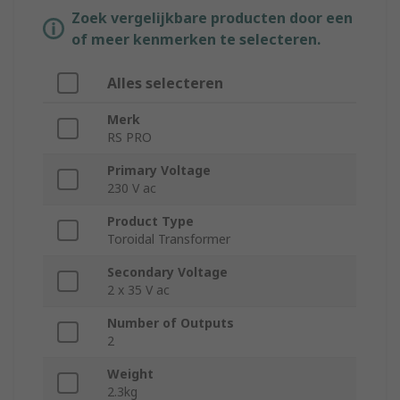
Zoek vergelijkbare producten door een
of meer kenmerken te selecteren.
Alles selecteren
Merk
RS PRO
Primary Voltage
230 V ac
Product Type
Toroidal Transformer
Secondary Voltage
2 x 35 V ac
Number of Outputs
2
Weight
2.3kg