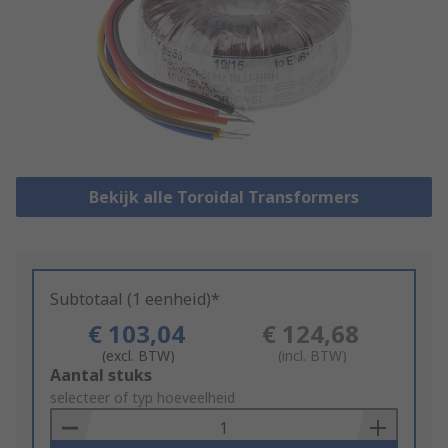
Bekijk alle Toroidal Transformers
Subtotaal (1 eenheid)*
€ 103,04
€ 124,68
(excl. BTW)
(incl. BTW)
Add
Aantal stuks
to
selecteer of typ hoeveelheid
Basket