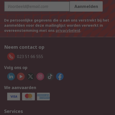
Aanmelden
De persoonlijke gegevens die u aan ons verstrekt bij het
aanmelden voor deze mailinglijst worden verwerkt in
overeenstemming met ons
privacybeleid
.
Neem contact op
023 51 66 555
Volg ons op
We aanvaarden
Services