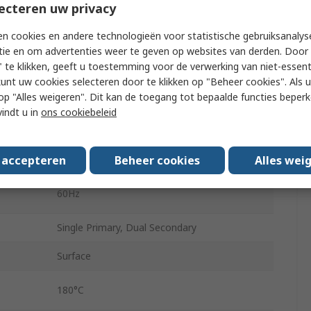
2 x 35 V ac
ecteren uw privacy
2
n cookies en andere technologieën voor statistische gebruiksanalys
tie en om advertenties weer te geven op websites van derden. Door 
2.73A
 te klikken, geeft u toestemming voor de verwerking van niet-essent
kunt uw cookies selecteren door te klikken op "Beheer cookies". Als u 
3.5kg
 u op "Alles weigeren". Dit kan de toegang tot bepaalde functies beper
vindt u in
ons cookiebeleid
136mm
50Hz
s accepteren
Beheer cookies
Alles wei
60Hz
Single Primary, Dual Secondary
Surface
180°C