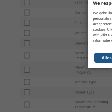
Secondary Voltage
We resp
Number of Outputs
We gebruike
personalisa
Secondary Current
accepteren"
cookies. U 
Weight
wilt, klikt
informatie 
Diameter
Minimum Operating
Alle
Frequency
Maximum Operating
Frequency
Winding Type
Mount Type
Maximum Operating
Temperature