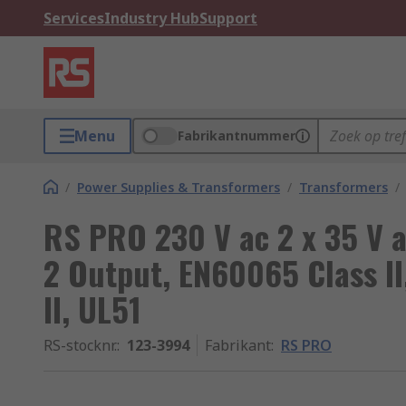
Services
Industry Hub
Support
Menu
Fabrikantnummer
/
Power Supplies & Transformers
/
Transformers
/
RS PRO 230 V ac 2 x 35 V a
2 Output, EN60065 Class II
II, UL51
RS-stocknr.
:
123-3994
Fabrikant
:
RS PRO