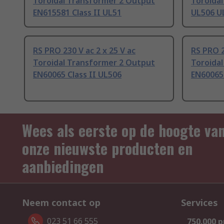
Toroidal Transformer 2 Output
Toroida
EN615581 Class II UL51
UL506 U
RS PRO 230 V ac 2 x 25 V ac
RS PRO 2
Toroidal Transformer 2 Output
Toroida
EN60065 Class II UL506
EN60065 
Wees als eerste op de hoogte va
onze nieuwste producten en
aanbiedingen
Neem contact op
Services
023 51 66 555
750.000 