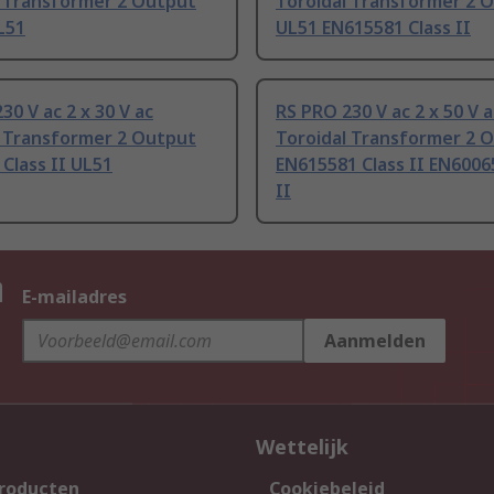
l Transformer 2 Output
Toroidal Transformer 2 
L51
UL51 EN615581 Class II
30 V ac 2 x 30 V ac
RS PRO 230 V ac 2 x 50 V a
l Transformer 2 Output
Toroidal Transformer 2 
Class II UL51
EN615581 Class II EN6006
II
n
E-mailadres
Aanmelden
Wettelijk
producten
Cookiebeleid