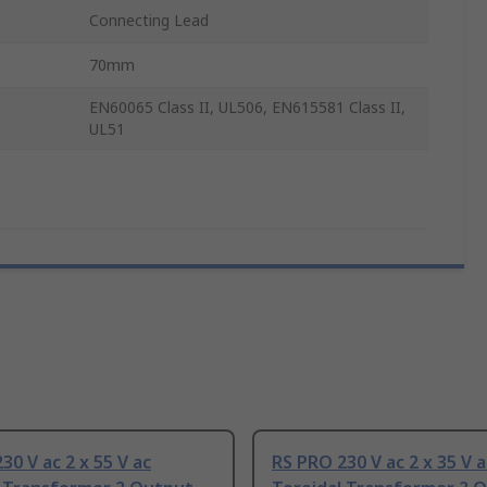
Connecting Lead
70mm
EN60065 Class II, UL506, EN615581 Class II,
UL51
30 V ac 2 x 55 V ac
RS PRO 230 V ac 2 x 35 V a