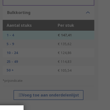
Bulkkorting
Aantal stuks
Per stuk
1 - 4
€ 147,41
5 - 9
€ 135,62
10 - 24
€ 124,86
25 - 49
€ 114,83
50 +
€ 105,54
*prijsindicatie
Voeg toe aan onderdelenlijst