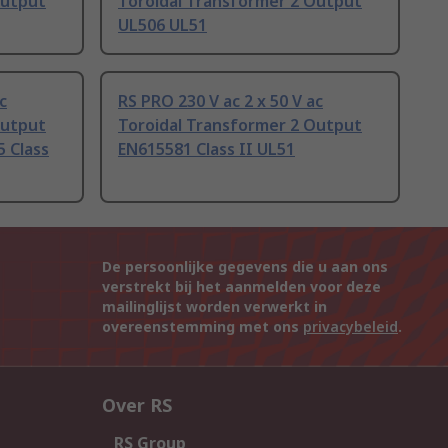
Output
Toroidal Transformer 2 Output
UL506 UL51
c
RS PRO 230 V ac 2 x 50 V ac
Output
Toroidal Transformer 2 Output
5 Class
EN615581 Class II UL51
De persoonlijke gegevens die u aan ons
verstrekt bij het aanmelden voor deze
mailinglijst worden verwerkt in
overeenstemming met ons
privacybeleid
.
Over RS
RS Group