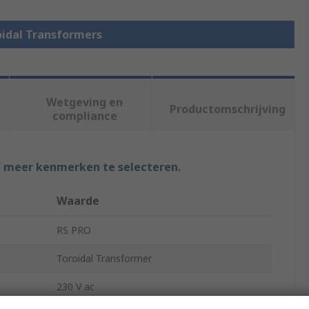
roidal Transformers
Wetgeving en
Productomschrijving
compliance
f meer kenmerken te selecteren.
Waarde
RS PRO
Toroidal Transformer
230 V ac