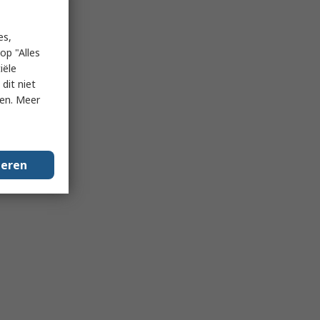
es,
op "Alles
iële
dit niet
ken. Meer
geren