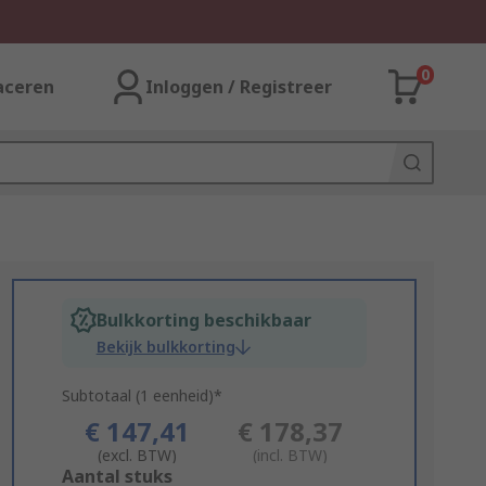
0
aceren
Inloggen / Registreer
Bulkkorting beschikbaar
Bekijk bulkkorting
Subtotaal (1 eenheid)*
€ 147,41
€ 178,37
(excl. BTW)
(incl. BTW)
Add
Aantal stuks