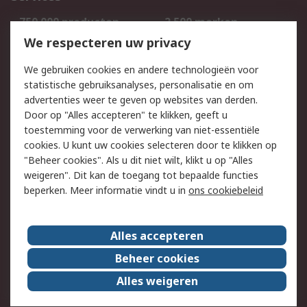
750.000 producten
2.500 merken
Bestellen
Inkoopoplossingen
We respecteren uw privacy
Retouren
Technisch advies
We gebruiken cookies en andere technologieën voor
Track & Trace
statistische gebruiksanalyses, personalisatie en om
advertenties weer te geven op websites van derden.
Wettelijk
Door op "Alles accepteren" te klikken, geeft u
toestemming voor de verwerking van niet-essentiële
Cookiebeleid
Email veiligheid
cookies. U kunt uw cookies selecteren door te klikken op
Privacybeleid
Websitevoorwaarden
"Beheer cookies". Als u dit niet wilt, klikt u op "Alles
weigeren". Dit kan de toegang tot bepaalde functies
Algemene
beperken. Meer informatie vindt u in
ons cookiebeleid
verkoopvoorwaarden
Over RS
Alles accepteren
RS Group
Over ons
Beheer cookies
RS wereldwijd
Werken bij RS
Alles weigeren
ESG