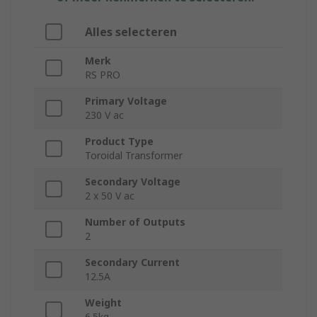
Alles selecteren
Merk
RS PRO
Primary Voltage
230 V ac
Product Type
Toroidal Transformer
Secondary Voltage
2 x 50 V ac
Number of Outputs
2
Secondary Current
12.5A
Weight
6.5kg