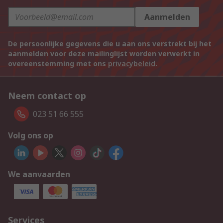
Aanmelden
De persoonlijke gegevens die u aan ons verstrekt bij het
aanmelden voor deze mailinglijst worden verwerkt in
overeenstemming met ons
privacybeleid
.
Neem contact op
023 51 66 555
Volg ons op
We aanvaarden
Services