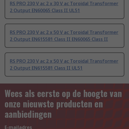
RS PRO 230 V ac 2 x 30 V ac Toroidal Transformer
2 Output EN60065 Class II UL51
RS PRO 230 V ac 2 x 50 V ac Toroidal Transformer
2 Output EN615581 Class II EN60065 Class II
RS PRO 230 V ac 2 x 50 V ac Toroidal Transformer
2 Output EN615581 Class II UL51
Wees als eerste op de hoogte van
onze nieuwste producten en
aanbiedingen
E-mailadres