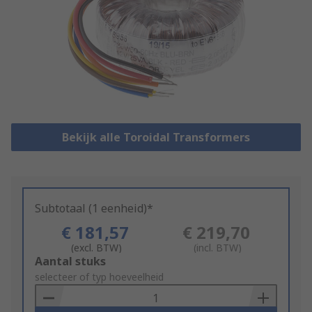
Bekijk alle Toroidal Transformers
Subtotaal (1 eenheid)*
€ 181,57
€ 219,70
(excl. BTW)
(incl. BTW)
Add
Aantal stuks
to
selecteer of typ hoeveelheid
Basket