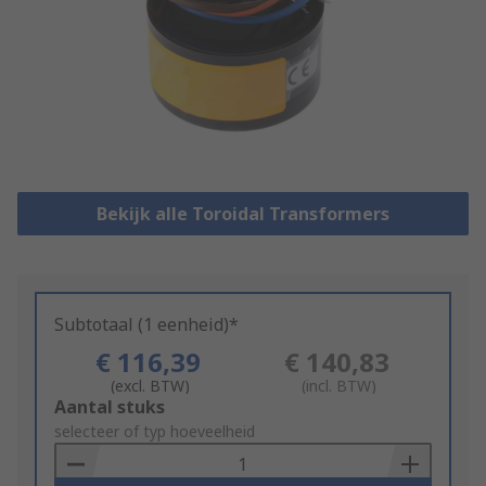
Bekijk alle Toroidal Transformers
Subtotaal (1 eenheid)*
€ 116,39
€ 140,83
(excl. BTW)
(incl. BTW)
Add
Aantal stuks
to
selecteer of typ hoeveelheid
Basket