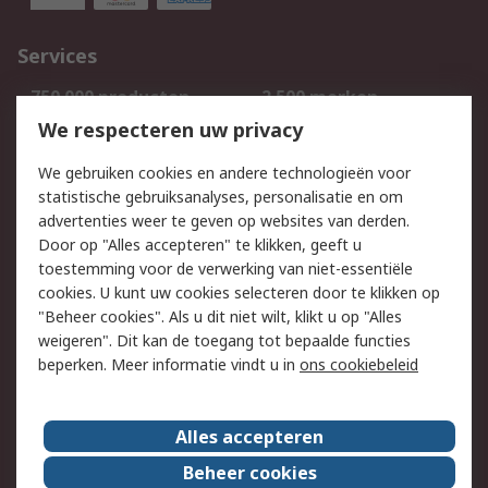
Services
750.000 producten
2.500 merken
Bestellen
Inkoopoplossingen
We respecteren uw privacy
Retouren
Technisch advies
We gebruiken cookies en andere technologieën voor
Track & Trace
statistische gebruiksanalyses, personalisatie en om
advertenties weer te geven op websites van derden.
Wettelijk
Door op "Alles accepteren" te klikken, geeft u
toestemming voor de verwerking van niet-essentiële
Cookiebeleid
Email veiligheid
cookies. U kunt uw cookies selecteren door te klikken op
Privacybeleid
Websitevoorwaarden
"Beheer cookies". Als u dit niet wilt, klikt u op "Alles
weigeren". Dit kan de toegang tot bepaalde functies
Algemene
beperken. Meer informatie vindt u in
ons cookiebeleid
verkoopvoorwaarden
Over RS
Alles accepteren
RS Group
Over ons
Beheer cookies