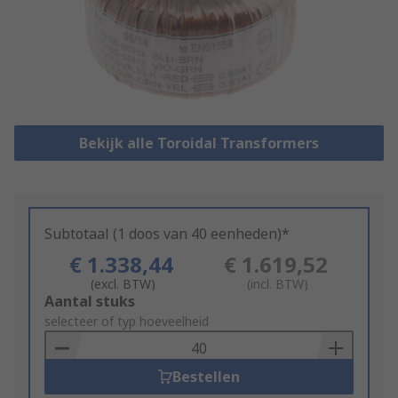
Bekijk alle Toroidal Transformers
Subtotaal (1 doos van 40 eenheden)*
€ 1.338,44
€ 1.619,52
(excl. BTW)
(incl. BTW)
Add
Aantal stuks
to
selecteer of typ hoeveelheid
Basket
Bestellen