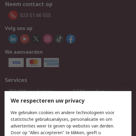
Neem contact op
023 51 66 555
Volg ons op
We aanvaarden
Services
750.000 producten
2.500 merken
Bestellen
Inkoopoplossingen
We respecteren uw privacy
Retouren
Technisch advies
We gebruiken cookies en andere technologieën voor
Track & Trace
statistische gebruiksanalyses, personalisatie en om
advertenties weer te geven op websites van derden.
Wettelijk
Door op "Alles accepteren" te klikken, geeft u