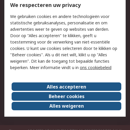
Bestellen
Inkoopoplossingen
We respecteren uw privacy
Retouren
Technisch advies
We gebruiken cookies en andere technologieën voor
Track & Trace
statistische gebruiksanalyses, personalisatie en om
advertenties weer te geven op websites van derden.
Wettelijk
Door op "Alles accepteren" te klikken, geeft u
toestemming voor de verwerking van niet-essentiële
Cookiebeleid
Email veiligheid
cookies. U kunt uw cookies selecteren door te klikken op
Privacybeleid
Websitevoorwaarden
"Beheer cookies". Als u dit niet wilt, klikt u op "Alles
weigeren". Dit kan de toegang tot bepaalde functies
Algemene
beperken. Meer informatie vindt u in
ons cookiebeleid
verkoopvoorwaarden
Over RS
Alles accepteren
RS Group
Over ons
Beheer cookies
RS wereldwijd
Werken bij RS
Alles weigeren
ESG