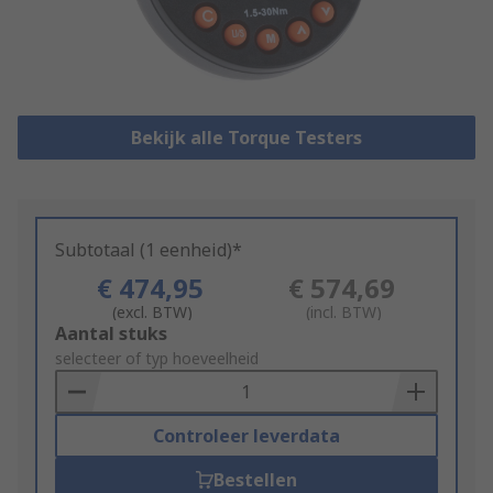
Bekijk alle Torque Testers
Subtotaal (1 eenheid)*
€ 474,95
€ 574,69
(excl. BTW)
(incl. BTW)
Add
Aantal stuks
to
selecteer of typ hoeveelheid
Basket
Controleer leverdata
Bestellen