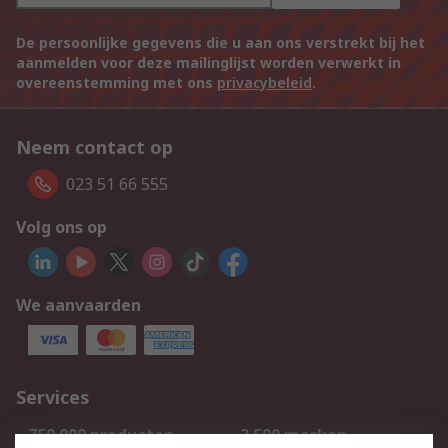
De persoonlijke gegevens die u aan ons verstrekt bij het
aanmelden voor deze mailinglijst worden verwerkt in
overeenstemming met ons
privacybeleid
.
Neem contact op
023 51 66 555
Volg ons op
We aanvaarden
Services
750.000 producten
2.500 merken