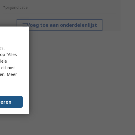
*prijsindicatie
Voeg toe aan onderdelenlijst
es,
op "Alles
iële
dit niet
ken. Meer
geren