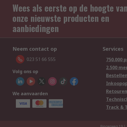
Wees als eerste op de hoogte va
onze nieuwste producten en
aanbiedingen
Neem contact op
Services
023 51 66 555
750.000 
2.500 me
Volg ons op
Bestelle
Inkoopop
Retoure
We aanvaarden
Technisc
Track & 
Bingerweg 19 |