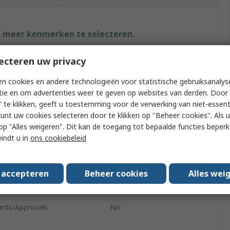
f meer kenmerken te selecteren.
ibuut
Waarde
ecteren uw privacy
RS PRO
n cookies en andere technologieën voor statistische gebruiksanalys
tie en om advertenties weer te geven op websites van derden. Door 
ct Type
Tweezer
 te klikken, geeft u toestemming voor de verwerking van niet-essent
kunt uw cookies selecteren door te klikken op "Beheer cookies". Als u 
al
Stainless Steel
 u op "Alles weigeren". Dit kan de toegang tot bepaalde functies beper
vindt u in
ons cookiebeleid
l Length
150mm
 Type
Serrated
s accepteren
Beheer cookies
Alles wei
r of Pieces
1
ards/Approvals
No