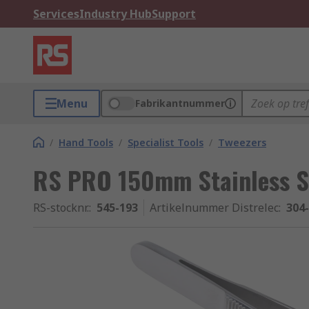
Services
Industry Hub
Support
Menu
Fabrikantnummer
/
Hand Tools
/
Specialist Tools
/
Tweezers
RS PRO 150mm Stainless St
RS-stocknr.
:
545-193
Artikelnummer Distrelec
:
304