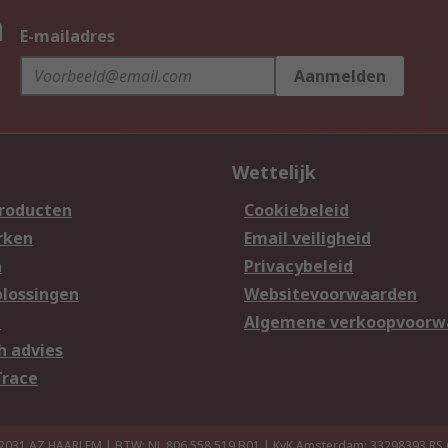
n
E-mailadres
Aanmelden
Wettelijk
producten
Cookiebeleid
rken
Email veiligheid
n
Privacybeleid
lossingen
Websitevoorwaarden
n
Algemene verkoopvoorw
h advies
Trace
 2031 AZ HAARLEM | BTW: NL 806 558 519.B01 | KvK Amsterdam: 33298393
RS 