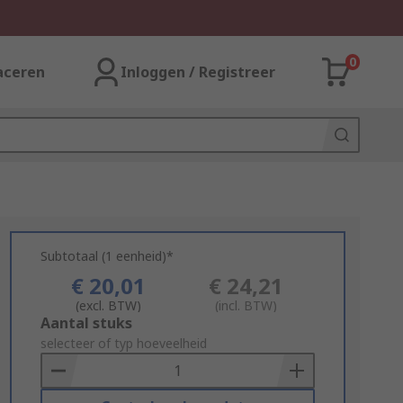
0
aceren
Inloggen / Registreer
Subtotaal (1 eenheid)*
€ 20,01
€ 24,21
(excl. BTW)
(incl. BTW)
Add
Aantal stuks
to
selecteer of typ hoeveelheid
Basket