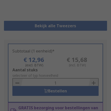
Bekijk alle Tweezers
Subtotaal (1 eenheid)*
€ 12,96
€ 15,68
(excl. BTW)
(incl. BTW)
Add
Aantal stuks
to
selecteer of typ hoeveelheid
Basket
Bestellen
GRATIS bezorging voor bestellingen van