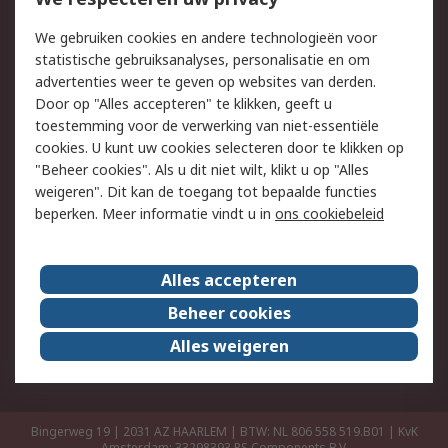
Retouren
Technisch advies
We gebruiken cookies en andere technologieën voor
Track & Trace
statistische gebruiksanalyses, personalisatie en om
advertenties weer te geven op websites van derden.
Wettelijk
Door op "Alles accepteren" te klikken, geeft u
toestemming voor de verwerking van niet-essentiële
Cookiebeleid
Email veiligheid
cookies. U kunt uw cookies selecteren door te klikken op
Privacybeleid
Websitevoorwaarden
"Beheer cookies". Als u dit niet wilt, klikt u op "Alles
weigeren". Dit kan de toegang tot bepaalde functies
Algemene
beperken. Meer informatie vindt u in
ons cookiebeleid
verkoopvoorwaarden
Over RS
Alles accepteren
RS Group
Over ons
Beheer cookies
RS wereldwijd
Werken bij RS
Alles weigeren
ESG
Bingerweg 19 | 2031 AZ HAARLEM | BTW: NL 806 558 519.B01 | KvK
Amsterdam: 33298393
RS Components B.V.