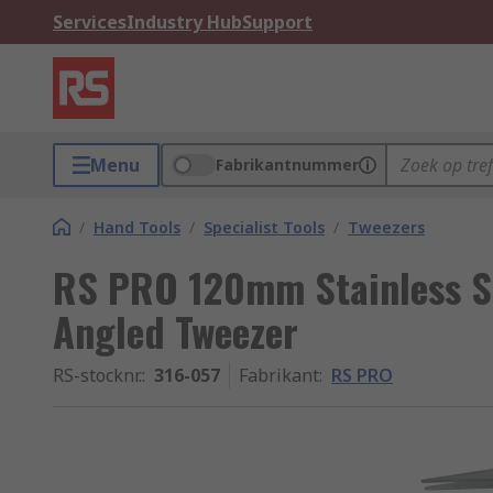
Services
Industry Hub
Support
Menu
Fabrikantnummer
/
Hand Tools
/
Specialist Tools
/
Tweezers
RS PRO 120mm Stainless Ste
Angled Tweezer
RS-stocknr.
:
316-057
Fabrikant
:
RS PRO