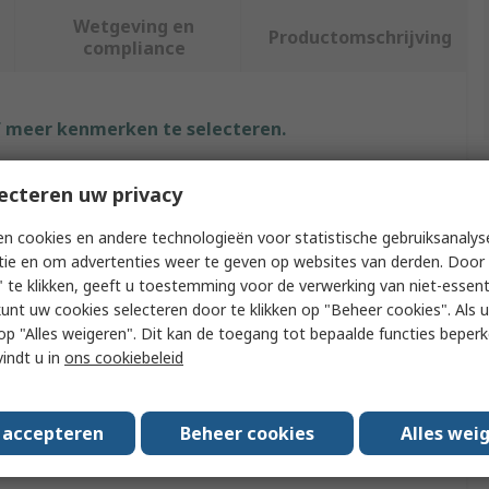
Wetgeving en
Productomschrijving
compliance
f meer kenmerken te selecteren.
Waarde
ecteren uw privacy
RS PRO
n cookies en andere technologieën voor statistische gebruiksanalys
tie en om advertenties weer te geven op websites van derden. Door 
e
Tweezer
 te klikken, geeft u toestemming voor de verwerking van niet-essent
kunt uw cookies selecteren door te klikken op "Beheer cookies". Als u 
Stainless Steel
 u op "Alles weigeren". Dit kan de toegang tot bepaalde functies beper
vindt u in
ons cookiebeleid
th
120mm
Flat, Sharp, Narrow, Angled
s accepteren
Beheer cookies
Alles wei
c
Yes