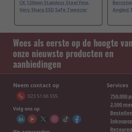
CK 120mm Stainless Steel Fine,
Bernstei
Very Sharp ESD Safe Tweezer
Angled 
Wees als eerste op de hoogte va
onze nieuwste producten en
aanbiedingen
Neem contact op
Services
023 51 66 555
750.000 
2.500 me
Volg ons op
Bestelle
Inkoopop
Retoure
We aanvaarden