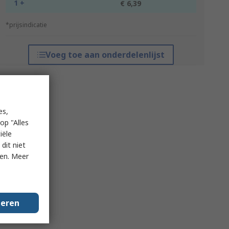
1 +
€ 6,39
*prijsindicatie
Voeg toe aan onderdelenlijst
es,
op "Alles
iële
dit niet
ken. Meer
geren