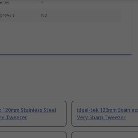
ieces
4
provals
No
k 120mm Stainless Steel
ideal-tek 120mm Stainles
ine Tweezer
Very Sharp Tweezer