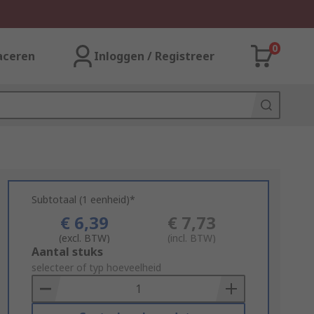
0
aceren
Inloggen / Registreer
Subtotaal (1 eenheid)*
€ 6,39
€ 7,73
(excl. BTW)
(incl. BTW)
Add
Aantal stuks
to
selecteer of typ hoeveelheid
Basket