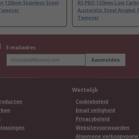
n 120mm Stainless Steel
RS PRO 120mm Low Carb
Tweezer
Austenitic Steel Angled, 
Tweezer
n
E-mailadres
Aanmelden
Wettelijk
producten
Cookiebeleid
rken
Email veiligheid
n
Privacybeleid
lossingen
Websitevoorwaarden
n
Algemene verkoopvoorw