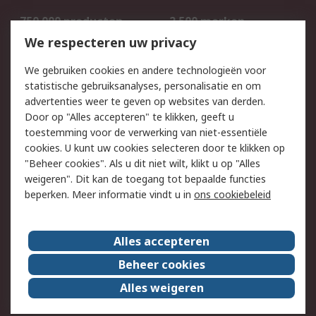
750.000 producten
2.500 merken
Bestellen
Inkoopoplossingen
We respecteren uw privacy
Retouren
Technisch advies
We gebruiken cookies en andere technologieën voor
Track & Trace
statistische gebruiksanalyses, personalisatie en om
advertenties weer te geven op websites van derden.
Wettelijk
Door op "Alles accepteren" te klikken, geeft u
toestemming voor de verwerking van niet-essentiële
Cookiebeleid
Email veiligheid
cookies. U kunt uw cookies selecteren door te klikken op
Privacybeleid
Websitevoorwaarden
"Beheer cookies". Als u dit niet wilt, klikt u op "Alles
weigeren". Dit kan de toegang tot bepaalde functies
Algemene
beperken. Meer informatie vindt u in
ons cookiebeleid
verkoopvoorwaarden
Over RS
Alles accepteren
RS Group
Over ons
Beheer cookies
RS wereldwijd
Werken bij RS
Alles weigeren
ESG