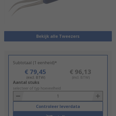
Bekijk alle Tweezers
Subtotaal (1 eenheid)*
€ 79,45
€ 96,13
(excl. BTW)
(incl. BTW)
Add
Aantal stuks
to
selecteer of typ hoeveelheid
Basket
Controleer leverdata