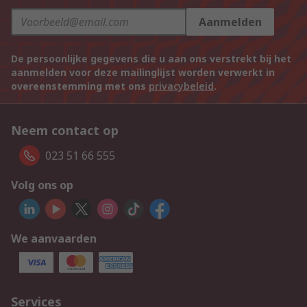
Aanmelden
De persoonlijke gegevens die u aan ons verstrekt bij het
aanmelden voor deze mailinglijst worden verwerkt in
overeenstemming met ons
privacybeleid
.
Neem contact op
023 51 66 555
Volg ons op
We aanvaarden
Services