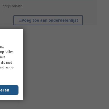
*prijsindicatie
Voeg toe aan onderdelenlijst
es,
op "Alles
iële
dit niet
ken. Meer
geren