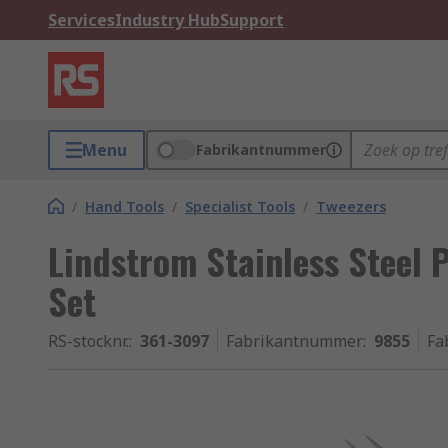
Services
Industry Hub
Support
Menu
Fabrikantnummer
/
Hand Tools
/
Specialist Tools
/
Tweezers
Lindstrom Stainless Steel 
Set
RS-stocknr.
:
361-3097
Fabrikantnummer
:
9855
Fa