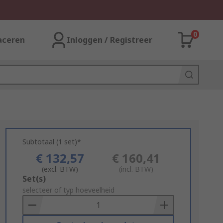
0
aceren
Inloggen / Registreer
Subtotaal (1 set)*
€ 132,57
€ 160,41
(excl. BTW)
(incl. BTW)
Add
Set(s)
to
selecteer of typ hoeveelheid
Basket