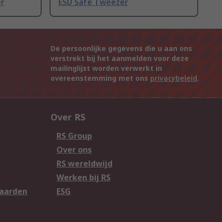
er
ESD Safe Tweezer
De persoonlijke gegevens die u aan ons
verstrekt bij het aanmelden voor deze
mailinglijst worden verwerkt in
overeenstemming met ons
privacybeleid
.
Over RS
RS Group
Over ons
RS wereldwijd
Werken bij RS
aarden
ESG