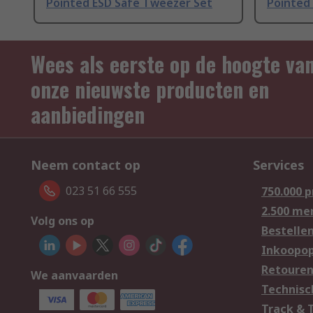
Pointed ESD Safe Tweezer Set
Pointed
Wees als eerste op de hoogte va
onze nieuwste producten en
aanbiedingen
Neem contact op
Services
023 51 66 555
750.000 
2.500 me
Volg ons op
Bestelle
Inkoopop
Retoure
We aanvaarden
Technisc
Track & 