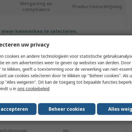
Wetgeving en
Productomschrijving
compliance
f meer kenmerken te selecteren.
ecteren uw privacy
ibuut
Waarde
n cookies en andere technologieën voor statistische gebruiksanalys
Lindstrom
tie en om advertenties weer te geven op websites van derden. Door 
 te klikken, geeft u toestemming voor de verwerking van niet-essent
ct Type
Tweezer Set
kunt uw cookies selecteren door te klikken op "Beheer cookies". Als u 
 u op "Alles weigeren". Dit kan de toegang tot bepaalde functies beper
al
Stainless Steel
vindt u in
ons cookiebeleid
 Type
Pointed
r of Pieces
5
s accepteren
Beheer cookies
Alles wei
afe
Yes
ards/Approvals
No