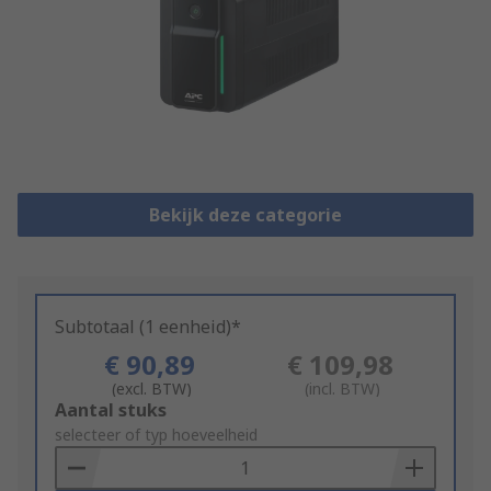
Bekijk deze categorie
Subtotaal (1 eenheid)*
€ 90,89
€ 109,98
(excl. BTW)
(incl. BTW)
Add
Aantal stuks
to
selecteer of typ hoeveelheid
Basket