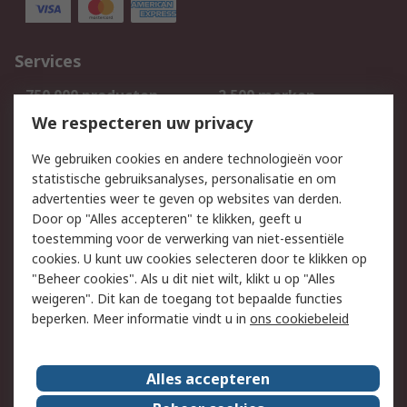
Services
750.000 producten
2.500 merken
Bestellen
Inkoopoplossingen
We respecteren uw privacy
Retouren
Technisch advies
We gebruiken cookies en andere technologieën voor
Track & Trace
statistische gebruiksanalyses, personalisatie en om
advertenties weer te geven op websites van derden.
Wettelijk
Door op "Alles accepteren" te klikken, geeft u
toestemming voor de verwerking van niet-essentiële
Cookiebeleid
Email veiligheid
cookies. U kunt uw cookies selecteren door te klikken op
Privacybeleid
Websitevoorwaarden
"Beheer cookies". Als u dit niet wilt, klikt u op "Alles
weigeren". Dit kan de toegang tot bepaalde functies
Algemene
beperken. Meer informatie vindt u in
ons cookiebeleid
verkoopvoorwaarden
Over RS
Alles accepteren
RS Group
Over ons