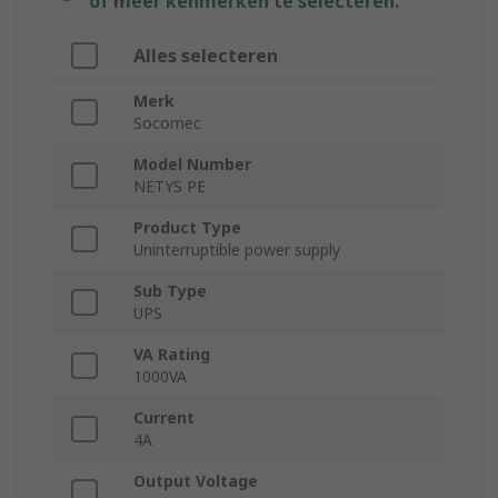
of meer kenmerken te selecteren.
Alles selecteren
Merk
Socomec
Model Number
NETYS PE
Product Type
Uninterruptible power supply
Sub Type
UPS
VA Rating
1000VA
Current
4A
Output Voltage