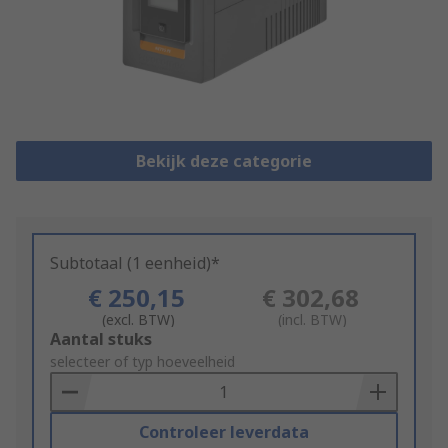
Bekijk deze categorie
Subtotaal (1 eenheid)*
€ 250,15
€ 302,68
(excl. BTW)
(incl. BTW)
Add
Aantal stuks
to
selecteer of typ hoeveelheid
Basket
Controleer leverdata