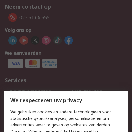
Neem contact op
023 51 66 555
Volg ons op
We aanvaarden
Services
750.000 producten
2.500 merken
Bestellen
Inkoopoplossingen
We respecteren uw privacy
Retouren
Technisch advies
We gebruiken cookies en andere technologieën voor
Track & Trace
statistische gebruiksanalyses, personalisatie en om
advertenties weer te geven op websites van derden.
Wettelijk
Door op "Alles accepteren" te klikken, geeft u