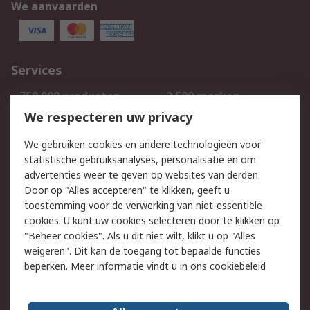
We aanvaarden
Services
750.000 producten
2.500 merken
Bestellen
Inkoopoplossingen
We respecteren uw privacy
Retouren
Technisch advies
We gebruiken cookies en andere technologieën voor
Track & Trace
statistische gebruiksanalyses, personalisatie en om
advertenties weer te geven op websites van derden.
Wettelijk
Door op "Alles accepteren" te klikken, geeft u
toestemming voor de verwerking van niet-essentiële
Cookiebeleid
Email veiligheid
cookies. U kunt uw cookies selecteren door te klikken op
Privacybeleid
Websitevoorwaarden
"Beheer cookies". Als u dit niet wilt, klikt u op "Alles
weigeren". Dit kan de toegang tot bepaalde functies
Algemene
beperken. Meer informatie vindt u in
ons cookiebeleid
verkoopvoorwaarden
Over RS