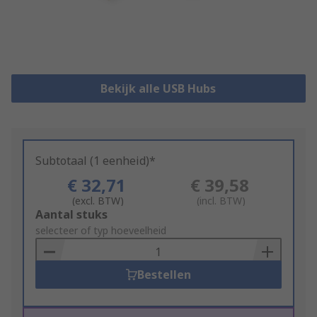
Bekijk alle USB Hubs
Subtotaal (1 eenheid)*
€ 32,71
€ 39,58
(excl. BTW)
(incl. BTW)
Add
Aantal stuks
to
selecteer of typ hoeveelheid
Basket
Bestellen