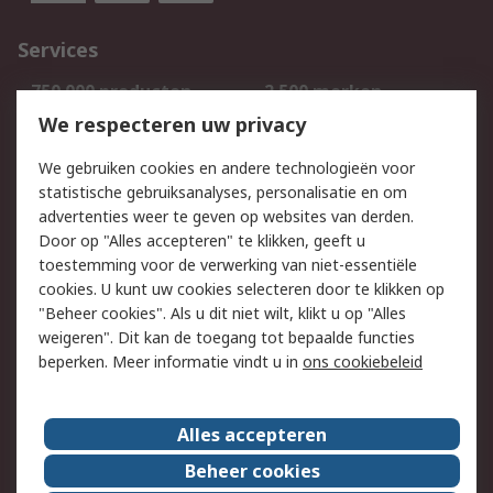
Services
750.000 producten
2.500 merken
Bestellen
Inkoopoplossingen
We respecteren uw privacy
Retouren
Technisch advies
We gebruiken cookies en andere technologieën voor
Track & Trace
statistische gebruiksanalyses, personalisatie en om
advertenties weer te geven op websites van derden.
Wettelijk
Door op "Alles accepteren" te klikken, geeft u
toestemming voor de verwerking van niet-essentiële
Cookiebeleid
Email veiligheid
cookies. U kunt uw cookies selecteren door te klikken op
Privacybeleid
Websitevoorwaarden
"Beheer cookies". Als u dit niet wilt, klikt u op "Alles
weigeren". Dit kan de toegang tot bepaalde functies
Algemene
beperken. Meer informatie vindt u in
ons cookiebeleid
verkoopvoorwaarden
Over RS
Alles accepteren
RS Group
Over ons
Beheer cookies