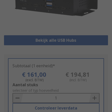
Bekijk alle USB Hubs
Subtotaal (1 eenheid)*
€ 161,00
€ 194,81
(excl. BTW)
(incl. BTW)
Add
Aantal stuks
to
selecteer of typ hoeveelheid
Basket
Controleer leverdata