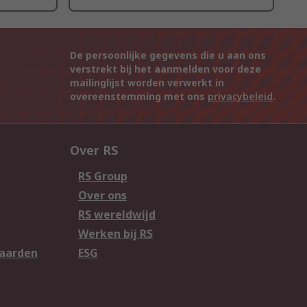
De persoonlijke gegevens die u aan ons
verstrekt bij het aanmelden voor deze
mailinglijst worden verwerkt in
overeenstemming met ons
privacybeleid
.
Over RS
RS Group
Over ons
RS wereldwijd
Werken bij RS
aarden
ESG