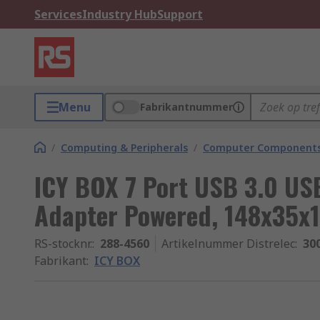
Services
Industry Hub
Support
Menu
Fabrikantnummer
/
Computing & Peripherals
/
Computer Components
ICY BOX 7 Port USB 3.0 US
Adapter Powered, 148x35
RS-stocknr.
:
288-4560
Artikelnummer Distrelec
:
30
Fabrikant
:
ICY BOX