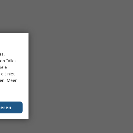
es,
op "Alles
iële
dit niet
ken. Meer
geren