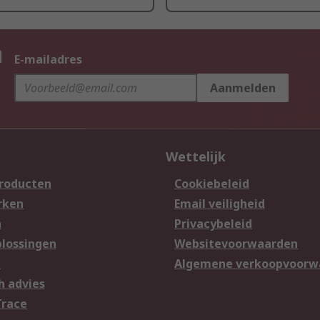
n
E-mailadres
Aanmelden
Wettelijk
producten
Cookiebeleid
rken
Email veiligheid
n
Privacybeleid
lossingen
Websitevoorwaarden
n
Algemene verkoopvoorw
h advies
Trace