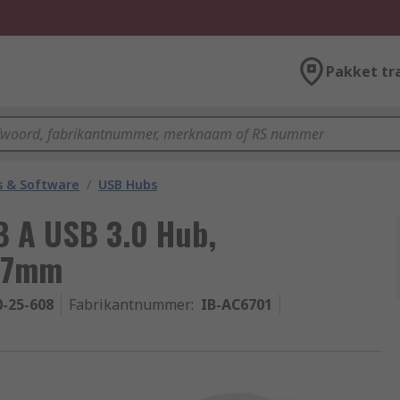
Pakket tr
 & Software
/
USB Hubs
B A USB 3.0 Hub,
x17mm
0-25-608
Fabrikantnummer
:
IB-AC6701