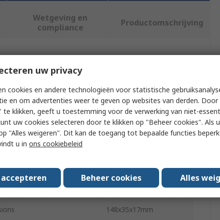
Wetgeving en
Productomschrijving
compliance
f meer kenmerken te selecteren.
ecteren uw privacy
buut
Waarde
n cookies en andere technologieën voor statistische gebruiksanalys
tie en om advertenties weer te geven op websites van derden. Door 
ICY BOX
 te klikken, geeft u toestemming voor de verwerking van niet-essent
kunt uw cookies selecteren door te klikken op "Beheer cookies". Als u 
 of USB Ports
7
 u op "Alles weigeren". Dit kan de toegang tot bepaalde functies beper
vindt u in
ons cookiebeleid
andard
USB 3.0
nnection Type
USB A
s accepteren
Beheer cookies
Alles wei
Source
Adapter
ions
148x35x17mm