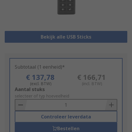
Bekijk alle USB Sticks
Subtotaal (1 eenheid)*
€ 137,78
€ 166,71
(excl. BTW)
(incl. BTW)
Add
Aantal stuks
to
selecteer of typ hoeveelheid
Basket
Controleer leverdata
Bestellen