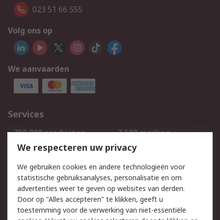
023 51 66 555
Volg ons op
We aanvaarden
Services
750.000 producten
2.500 merken
Bestellen
Inkoopoplossingen
We respecteren uw privacy
Retouren
Technisch advies
We gebruiken cookies en andere technologieën voor
Track & Trace
statistische gebruiksanalyses, personalisatie en om
advertenties weer te geven op websites van derden.
Wettelijk
Door op "Alles accepteren" te klikken, geeft u
toestemming voor de verwerking van niet-essentiële
Cookiebeleid
Email veiligheid