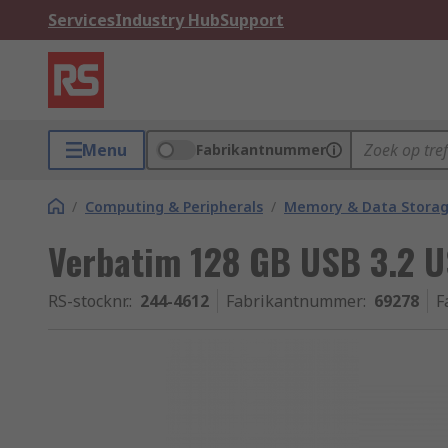
Services
Industry Hub
Support
Menu
Fabrikantnummer
/
Computing & Peripherals
/
Memory & Data Stora
Verbatim 128 GB USB 3.2 U
RS-stocknr.
:
244-4612
Fabrikantnummer
:
69278
F