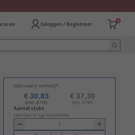
0
aceren
Inloggen / Registreer
Subtotaal (1 eenheid)*
€ 30,83
€ 37,30
(excl. BTW)
(incl. BTW)
Add
Aantal stuks
to
selecteer of typ hoeveelheid
Basket