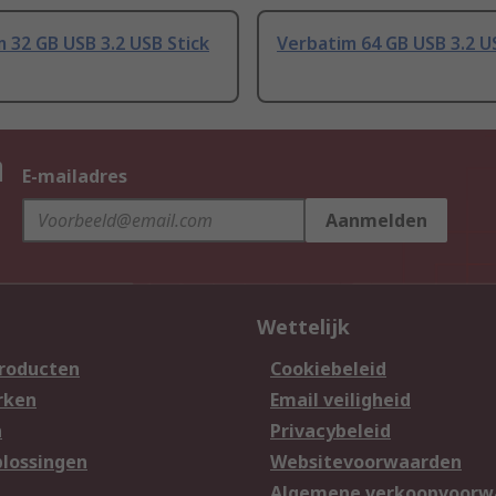
 32 GB USB 3.2 USB Stick
Verbatim 64 GB USB 3.2 U
n
E-mailadres
Aanmelden
Wettelijk
producten
Cookiebeleid
rken
Email veiligheid
n
Privacybeleid
lossingen
Websitevoorwaarden
n
Algemene verkoopvoorw