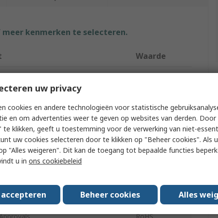
f meer kenmerken te selecteren.
t
Waarde
Verbatim
ecteren uw privacy
ze
128GB
n cookies en andere technologieën voor statistische gebruiksanalys
ype
USB Stick
tie en om advertenties weer te geven op websites van derden. Door 
 te klikken, geeft u toestemming voor de verwerking van niet-essent
ication
USB 3.2
kunt uw cookies selecteren door te klikken op "Beheer cookies". Als u 
 u op "Alles weigeren". Dit kan de toegang tot bepaalde functies beper
Grade
No
vindt u in
ons cookiebeleid
uct
No
s accepteren
Beheer cookies
Alles wei
e
SLC
Approvals
RoHS