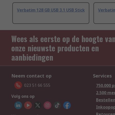
Verbatim 128 GB USB 3.1 USB Stick
Verbatim
Wees als eerste op de hoogte va
onze nieuwste producten en
aanbiedingen
Neem contact op
Services
023 51 66 555
750.000 
2.500 me
Volg ons op
Bestelle
Inkoopop
Retoure