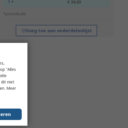
1 +
€ 30,83
*prijsindicatie
Voeg toe aan onderdelenlijst
es,
op "Alles
iële
dit niet
ken. Meer
geren