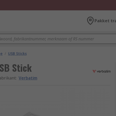
Pakket tr
ge
/
USB Sticks
SB Stick
abrikant
:
Verbatim