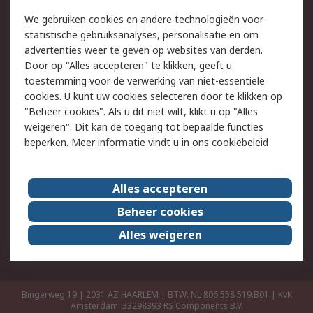
Retouren
Technisch advies
We gebruiken cookies en andere technologieën voor
Track & Trace
statistische gebruiksanalyses, personalisatie en om
advertenties weer te geven op websites van derden.
Wettelijk
Door op "Alles accepteren" te klikken, geeft u
toestemming voor de verwerking van niet-essentiële
Cookiebeleid
Email veiligheid
cookies. U kunt uw cookies selecteren door te klikken op
Privacybeleid
Websitevoorwaarden
"Beheer cookies". Als u dit niet wilt, klikt u op "Alles
weigeren". Dit kan de toegang tot bepaalde functies
Algemene
beperken. Meer informatie vindt u in
ons cookiebeleid
verkoopvoorwaarden
Over RS
Alles accepteren
RS Group
Over ons
Beheer cookies
RS wereldwijd
Werken bij RS
Alles weigeren
ESG
Bingerweg 19 | 2031 AZ HAARLEM | BTW: NL 806 558 519.B01 | KvK
Amsterdam: 33298393
RS Components B.V.