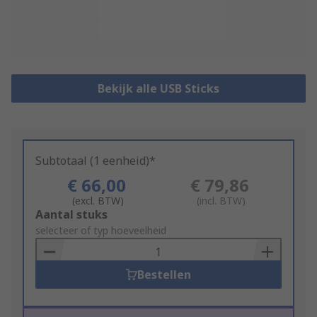
Bekijk alle USB Sticks
Subtotaal (1 eenheid)*
€ 66,00
€ 79,86
(excl. BTW)
(incl. BTW)
Add
Aantal stuks
to
selecteer of typ hoeveelheid
Basket
Bestellen