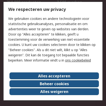
750.000 producten
2.500 merken
Bestellen
Inkoopoplossingen
We respecteren uw privacy
Retouren
Technisch advies
We gebruiken cookies en andere technologieën voor
Track & Trace
statistische gebruiksanalyses, personalisatie en om
advertenties weer te geven op websites van derden.
Wettelijk
Door op "Alles accepteren" te klikken, geeft u
toestemming voor de verwerking van niet-essentiële
Cookiebeleid
Email veiligheid
cookies. U kunt uw cookies selecteren door te klikken op
Privacybeleid
Websitevoorwaarden
"Beheer cookies". Als u dit niet wilt, klikt u op "Alles
weigeren". Dit kan de toegang tot bepaalde functies
Algemene
beperken. Meer informatie vindt u in
ons cookiebeleid
verkoopvoorwaarden
Over RS
Alles accepteren
RS Group
Over ons
Beheer cookies
RS wereldwijd
Werken bij RS
Alles weigeren
ESG