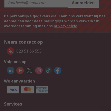
Aanmelden
De persoonlijke gegevens die u aan ons verstrekt bij het
aanmelden voor deze mailinglijst worden verwerkt in
overeenstemming met ons
privacybeleid
.
Neem contact op
023 51 66 555
Volg ons op
We aanvaarden
Services