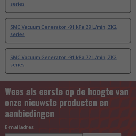
series
SMC Vacuum Generator -91 kPa 29 L/min, ZK2
series
SMC Vacuum Generator -91 kPa 72 L/min, ZK2
series
Wees als eerste op de hoogte van
onze nieuwste producten en
aanbiedingen
E-mailadres