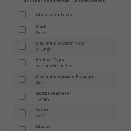
of meer kenmerken te selecteren.
Alles selecteren
Merk
Festo
Maximum Suction Flow
91L/min
Product Type
Vacuum Generator
Maximum Vacuum Pressure
6bar
Nozzle Diameter
1.4mm
Series
VABF
Silencer