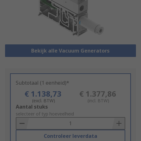
Bekijk alle Vacuum Generators
Subtotaal (1 eenheid)*
€ 1.138,73
€ 1.377,86
(excl. BTW)
(incl. BTW)
Add
Aantal stuks
to
selecteer of typ hoeveelheid
Basket
Controleer leverdata