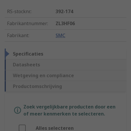
RS-stocknr.
:
392-174
Fabrikantnummer
:
ZL3HF06
Fabrikant
:
SMC
Specificaties
Datasheets
Wetgeving en compliance
Productomschrijving
Zoek vergelijkbare producten door een
of meer kenmerken te selecteren.
Alles selecteren