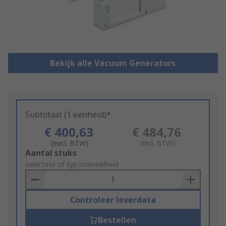
Bekijk alle Vacuum Generators
Subtotaal (1 eenheid)*
€ 400,63
€ 484,76
(excl. BTW)
(incl. BTW)
Add
Aantal stuks
to
selecteer of typ hoeveelheid
Basket
Controleer leverdata
Bestellen