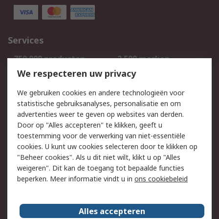
Services
750.000 producten
2.500 merken
Bestellen
Inkoopoplossingen
We respecteren uw privacy
Retouren
Technisch advies
We gebruiken cookies en andere technologieën voor
Track & Trace
statistische gebruiksanalyses, personalisatie en om
advertenties weer te geven op websites van derden.
Wettelijk
Door op "Alles accepteren" te klikken, geeft u
toestemming voor de verwerking van niet-essentiële
Cookiebeleid
Email veiligheid
cookies. U kunt uw cookies selecteren door te klikken op
Privacybeleid
Websitevoorwaarden
"Beheer cookies". Als u dit niet wilt, klikt u op "Alles
weigeren". Dit kan de toegang tot bepaalde functies
Algemene
beperken. Meer informatie vindt u in
ons cookiebeleid
verkoopvoorwaarden
Over RS
Alles accepteren