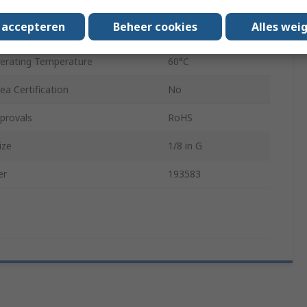
 Standard
G 1/8
s accepteren
Beheer cookies
Alles wei
d Standard
G 1/8
rating Temperature
60°C
a Certification
No
provals
RoHS
ize
1/8 in G
er
193583