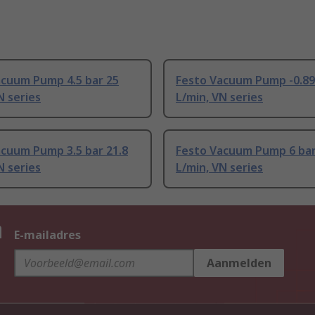
acuum Pump 4.5 bar 25
Festo Vacuum Pump -0.89 
N series
L/min, VN series
acuum Pump 3.5 bar 21.8
Festo Vacuum Pump 6 bar
N series
L/min, VN series
n
E-mailadres
Aanmelden