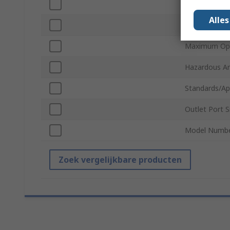
Inlet Thread
Alle
Outlet Threa
Maximum Ope
Hazardous Are
Standards/Ap
Outlet Port S
Model Numb
Zoek vergelijkbare producten