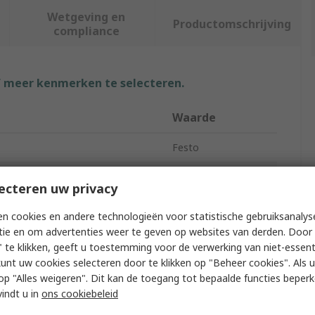
Wetgeving en
Productomschrijving
compliance
f meer kenmerken te selecteren.
Waarde
Festo
Vacuum Pump
ecteren uw privacy
tion Flow
62.7L/min
n cookies en andere technologieën voor statistische gebruiksanalys
tie en om advertenties weer te geven op websites van derden. Door 
uum Pressure
4bar
 te klikken, geeft u toestemming voor de verwerking van niet-essent
kunt uw cookies selecteren door te klikken op "Beheer cookies". Als u 
eter
0.95mm
 u op "Alles weigeren". Dit kan de toegang tot bepaalde functies beper
VN
vindt u in
ons cookiebeleid