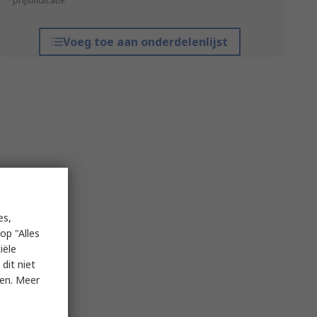
*prijsindicatie
Voeg toe aan onderdelenlijst
es,
op "Alles
iële
dit niet
ken. Meer