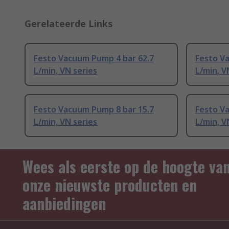
Gerelateerde Links
Festo Vacuum Pump 4 bar 62.7
Festo V
L/min, VN series
L/min, V
Festo Vacuum Pump 8 bar 15.7
Festo V
L/min, VN series
L/min, V
Wees als eerste op de hoogte va
onze nieuwste producten en
aanbiedingen