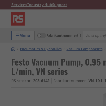
Services
Industry Hub
Support
Menu
Fabrikantnummer
/
Pneumatics & Hydraulics
/
Vacuum Components
/
Festo Vacuum Pump, 0.95 m
L/min, VN series
RS-stocknr.
:
203-6142
Fabrikantnummer
:
VN-10-L-