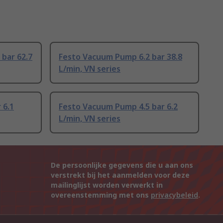
bar 62.7
Festo Vacuum Pump 6.2 bar 38.8
L/min, VN series
 6.1
Festo Vacuum Pump 4.5 bar 6.2
L/min, VN series
De persoonlijke gegevens die u aan ons
verstrekt bij het aanmelden voor deze
mailinglijst worden verwerkt in
overeenstemming met ons
privacybeleid
.