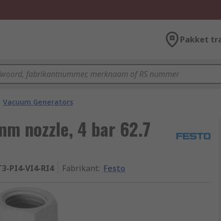
Pakket tr
Vacuum Generators
m nozzle, 4 bar 62.7
T3-PI4-VI4-RI4
Fabrikant
:
Festo