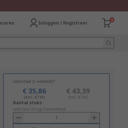
0
aceren
Inloggen / Registreer
Subtotaal (1 eenheid)*
€ 35,86
€ 43,39
(excl. BTW)
(incl. BTW)
Add
Aantal stuks
to
selecteer of typ hoeveelheid
Basket