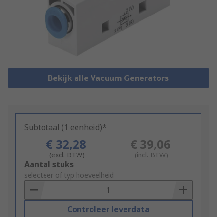
Bekijk alle Vacuum Generators
Subtotaal (1 eenheid)*
€ 32,28
€ 39,06
(excl. BTW)
(incl. BTW)
Add
Aantal stuks
to
selecteer of typ hoeveelheid
Basket
Controleer leverdata