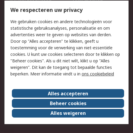
750.000 producten
2.500 merken
Bestellen
Inkoopoplossingen
We respecteren uw privacy
Retouren
Technisch advies
We gebruiken cookies en andere technologieën voor
Track & Trace
statistische gebruiksanalyses, personalisatie en om
advertenties weer te geven op websites van derden.
Wettelijk
Door op "Alles accepteren" te klikken, geeft u
toestemming voor de verwerking van niet-essentiële
Cookiebeleid
Email veiligheid
cookies. U kunt uw cookies selecteren door te klikken op
Privacybeleid
Websitevoorwaarden
"Beheer cookies". Als u dit niet wilt, klikt u op "Alles
weigeren". Dit kan de toegang tot bepaalde functies
Algemene
beperken. Meer informatie vindt u in
ons cookiebeleid
verkoopvoorwaarden
Over RS
Alles accepteren
RS Group
Over ons
Beheer cookies
RS wereldwijd
Werken bij RS
Alles weigeren
ESG