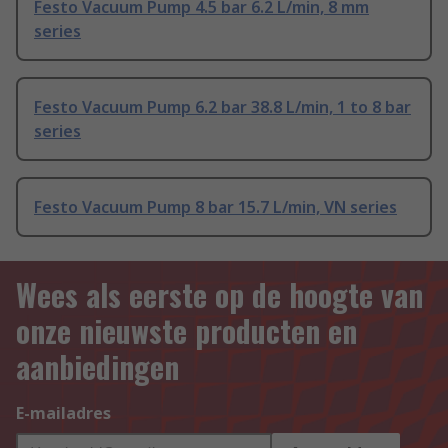
Festo Vacuum Pump 4.5 bar 6.2 L/min, 8 mm
series
Festo Vacuum Pump 6.2 bar 38.8 L/min, 1 to 8 bar
series
Festo Vacuum Pump 8 bar 15.7 L/min, VN series
Wees als eerste op de hoogte van
onze nieuwste producten en
aanbiedingen
E-mailadres