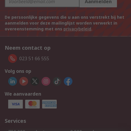
Aanmelden
De persoonlijke gegevens die u aan ons verstrekt bij het
aanmelden voor deze mailinglijst worden verwerkt in
overeenstemming met ons
privacybeleid
.
Neem contact op
023 51 66 555
Volg ons op
We aanvaarden
Services