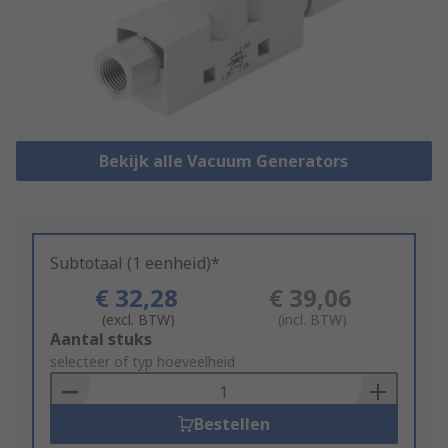
Bekijk alle Vacuum Generators
Subtotaal (1 eenheid)*
€ 32,28
€ 39,06
(excl. BTW)
(incl. BTW)
Add
Aantal stuks
to
selecteer of typ hoeveelheid
Basket
Bestellen