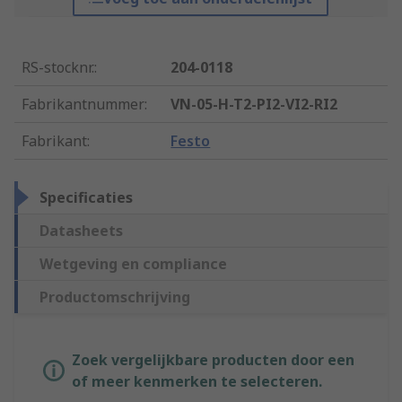
RS-stocknr.
:
204-0118
Fabrikantnummer
:
VN-05-H-T2-PI2-VI2-RI2
Fabrikant
:
Festo
Specificaties
Datasheets
Wetgeving en compliance
Productomschrijving
Zoek vergelijkbare producten door een
of meer kenmerken te selecteren.