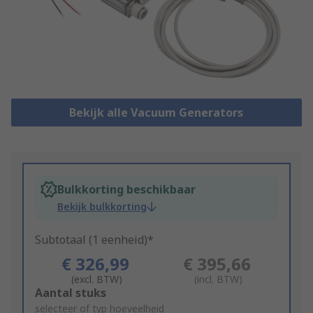
Bekijk alle Vacuum Generators
Bulkkorting beschikbaar
Bekijk bulkkorting
Subtotaal (1 eenheid)*
€ 326,99
€ 395,66
(excl. BTW)
(incl. BTW)
Add
Aantal stuks
to
selecteer of typ hoeveelheid