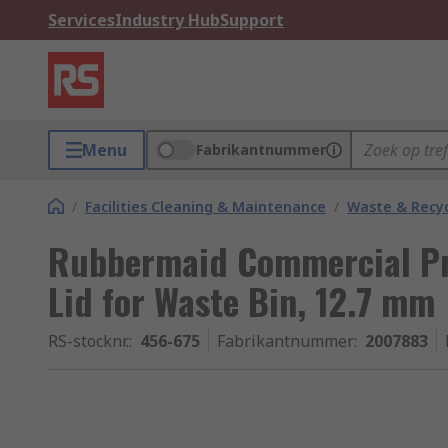
Services
Industry Hub
Support
Menu
Fabrikantnummer
/
Facilities Cleaning & Maintenance
/
Waste & Recyc
Rubbermaid Commercial Pr
Lid for Waste Bin, 12.7 mm
RS-stocknr.
:
456-675
Fabrikantnummer
:
2007883