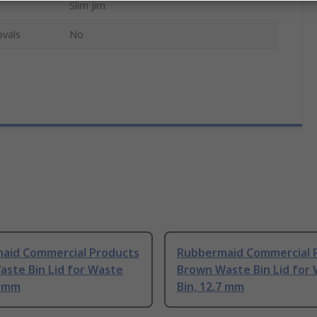
Slim Jim
ovals
No
aid Commercial Products
Rubbermaid Commercial 
aste Bin Lid for Waste
Brown Waste Bin Lid for
7 mm
Bin, 12.7 mm