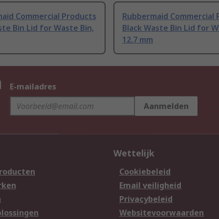
aid Commercial Products
Rubbermaid Commercial 
te Bin Lid for Waste Bin,
Black Waste Bin Lid for W
12.7 mm
n
E-mailadres
Aanmelden
Wettelijk
producten
Cookiebeleid
rken
Email veiligheid
n
Privacybeleid
lossingen
Websitevoorwaarden