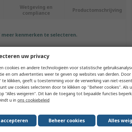
Wetgeving en
Productomschrijving
compliance
f meer kenmerken te selecteren.
Waarde
ecteren uw privacy
Rubbermaid Commercial Products
n cookies en andere technologieën voor statistische gebruiksanalys
Waste Bin Lid
tie en om advertenties weer te geven op websites van derden. Door 
 te klikken, geeft u toestemming voor de verwerking van niet-essent
Yellow
kunt uw cookies selecteren door te klikken op "Beheer cookies". Als u 
 u op "Alles weigeren". Dit kan de toegang tot bepaalde functies beper
Mixed Recycling Lid Insert
vindt u in
ons cookiebeleid
Waste Bin
s accepteren
Beheer cookies
Alles wei
12.7mm