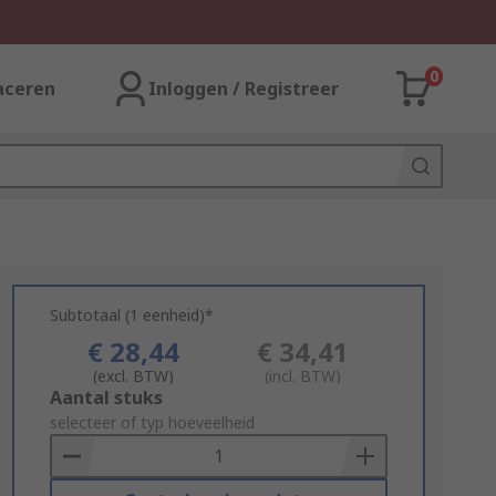
0
aceren
Inloggen / Registreer
Subtotaal (1 eenheid)*
€ 28,44
€ 34,41
(excl. BTW)
(incl. BTW)
Add
Aantal stuks
to
selecteer of typ hoeveelheid
Basket