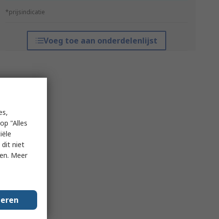
*prijsindicatie
Voeg toe aan onderdelenlijst
es,
op "Alles
iële
dit niet
ken. Meer
geren