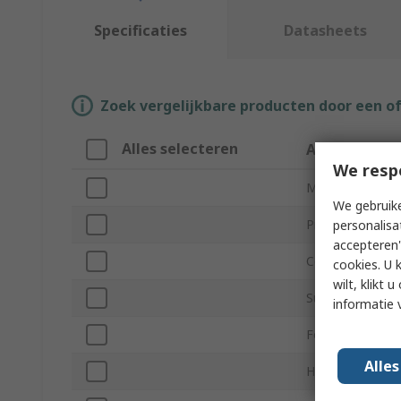
Specificaties
Datasheets
Zoek vergelijkbare producten door een o
Alles selecteren
Attribuut
We resp
Merk
We gebruike
Product Type
personalisa
accepteren"
Colour
cookies. U 
wilt, klikt
Sub Type
informatie 
For Use With
Alle
Height