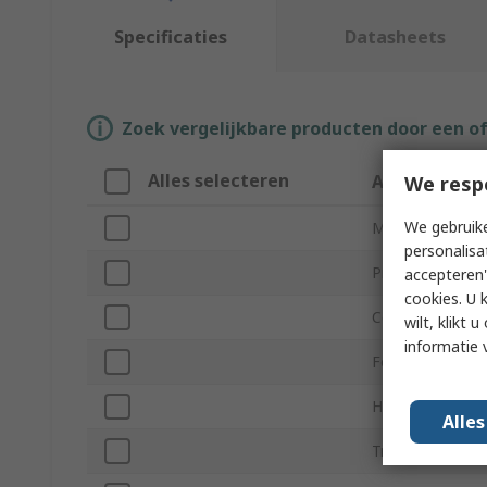
Specificaties
Datasheets
Zoek vergelijkbare producten door een o
Alles selecteren
Attribuut
We resp
We gebruike
Merk
personalisa
Product Type
accepteren"
cookies. U 
Colour
wilt, klikt
informatie 
For Use With
Height
Alle
Trade Name