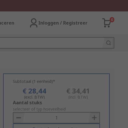
0
aceren
Inloggen / Registreer
Subtotaal (1 eenheid)*
€ 28,44
€ 34,41
(excl. BTW)
(incl. BTW)
Add
Aantal stuks
to
selecteer of typ hoeveelheid
Basket