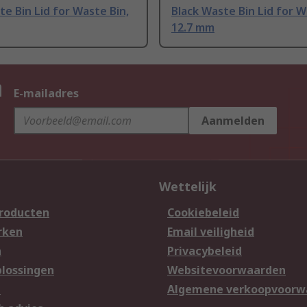
e Bin Lid for Waste Bin,
Black Waste Bin Lid for W
12.7 mm
n
E-mailadres
Aanmelden
Wettelijk
producten
Cookiebeleid
rken
Email veiligheid
n
Privacybeleid
lossingen
Websitevoorwaarden
n
Algemene verkoopvoorw