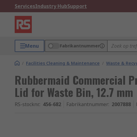
Services
Industry Hub
Support
Menu
Fabrikantnummer
/
Facilities Cleaning & Maintenance
/
Waste & Recyc
Rubbermaid Commercial Pr
Lid for Waste Bin, 12.7 mm
RS-stocknr.
:
456-682
Fabrikantnummer
:
2007888