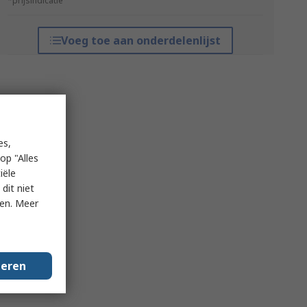
*prijsindicatie
Voeg toe aan onderdelenlijst
es,
op "Alles
iële
dit niet
ken. Meer
geren