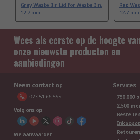
Grey Waste Bin Lid for Waste Bin,
Red Wast
12.7 mm
12.7 mm
Wees als eerste op de hoogte va
onze nieuwste producten en
aanbiedingen
Neem contact op
Services
023 51 66 555
750.000 
2.500 me
Volg ons op
Bestelle
Inkoopop
Retoure
We aanvaarden