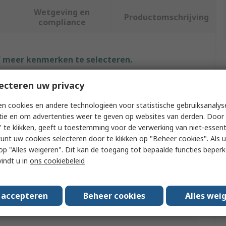
Wetgeving en
Productomschrijving
compliance
f meer kenmerken te selecteren.
Waarde
ecteren uw privacy
n cookies en andere technologieën voor statistische gebruiksanalys
Rubbermaid Commercial Products
tie en om advertenties weer te geven op websites van derden. Door 
Waste Bin Lid
 te klikken, geeft u toestemming voor de verwerking van niet-essent
kunt uw cookies selecteren door te klikken op "Beheer cookies". Als u 
Blue
 u op "Alles weigeren". Dit kan de toegang tot bepaalde functies beper
vindt u in
ons cookiebeleid
Waste Bin
12.7mm
s accepteren
Beheer cookies
Alles wei
Slim Jim