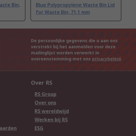
aste Bin,
Blue Polypropylene Waste Bin Lid
for Waste Bin, 71.1 mm
De persoonlijke gegevens die u aan ons
verstrekt bij het aanmelden voor deze
mailinglijst worden verwerkt in
overeenstemming met ons
privacybeleid
.
Over RS
RS Group
Over ons
RS wereldwijd
Werken bij RS
aarden
ESG