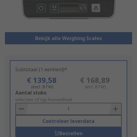
Bekijk alle Weighing Scales
Subtotaal (1 eenheid)*
€ 139,58
€ 168,89
(excl. BTW)
(incl. BTW)
Add
Aantal stuks
to
selecteer of typ hoeveelheid
Basket
Controleer leverdata
Bestellen