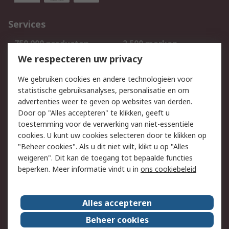
Services
750.000 producten
2.500 merken
Bestellen
Inkoopoplossingen
We respecteren uw privacy
Retouren
Technisch advies
We gebruiken cookies en andere technologieën voor
Track & Trace
statistische gebruiksanalyses, personalisatie en om
advertenties weer te geven op websites van derden.
Wettelijk
Door op "Alles accepteren" te klikken, geeft u
toestemming voor de verwerking van niet-essentiële
Cookiebeleid
Email veiligheid
cookies. U kunt uw cookies selecteren door te klikken op
Privacybeleid
Websitevoorwaarden
"Beheer cookies". Als u dit niet wilt, klikt u op "Alles
weigeren". Dit kan de toegang tot bepaalde functies
Algemene
beperken. Meer informatie vindt u in
ons cookiebeleid
verkoopvoorwaarden
Over RS
Alles accepteren
RS Group
Over ons
Beheer cookies