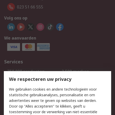
023 51 66 555
Volg ons op
We aanvaarden
Services
750.000 producten
2.500 merken
Bestellen
Inkoopoplossingen
We respecteren uw privacy
Retouren
Technisch advies
We gebruiken cookies en andere technologieën voor
Track & Trace
statistische gebruiksanalyses, personalisatie en om
advertenties weer te geven op websites van derden.
Wettelijk
Door op "Alles accepteren" te klikken, geeft u
toestemming voor de verwerking van niet-essentiële