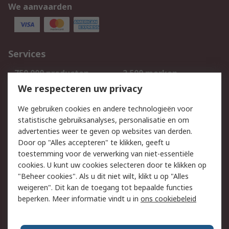
We aanvaarden
Services
750.000 producten
2.500 merken
Bestellen
Inkoopoplossingen
We respecteren uw privacy
Retouren
Technisch advies
We gebruiken cookies en andere technologieën voor
Track & Trace
statistische gebruiksanalyses, personalisatie en om
advertenties weer te geven op websites van derden.
Wettelijk
Door op "Alles accepteren" te klikken, geeft u
toestemming voor de verwerking van niet-essentiële
Cookiebeleid
Email veiligheid
cookies. U kunt uw cookies selecteren door te klikken op
Privacybeleid
Websitevoorwaarden
"Beheer cookies". Als u dit niet wilt, klikt u op "Alles
weigeren". Dit kan de toegang tot bepaalde functies
Algemene
beperken. Meer informatie vindt u in
ons cookiebeleid
verkoopvoorwaarden
Over RS