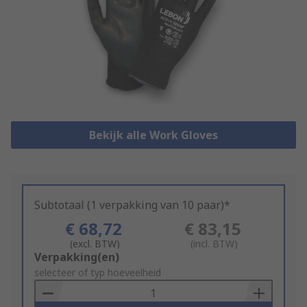
Bekijk alle Work Gloves
Subtotaal (1 verpakking van 10 paar)*
€ 68,72
€ 83,15
(excl. BTW)
(incl. BTW)
Add
Verpakking(en)
to
selecteer of typ hoeveelheid
Basket