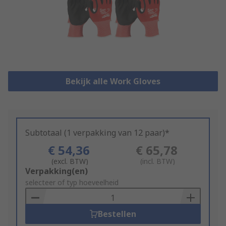
Bekijk alle Work Gloves
Subtotaal (1 verpakking van 12 paar)*
€ 54,36
€ 65,78
(excl. BTW)
(incl. BTW)
Add
Verpakking(en)
to
selecteer of typ hoeveelheid
Basket
Bestellen