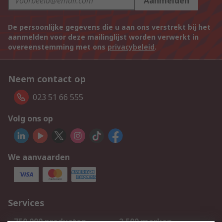
Aanmelden
De persoonlijke gegevens die u aan ons verstrekt bij het
aanmelden voor deze mailinglijst worden verwerkt in
overeenstemming met ons
privacybeleid
.
Neem contact op
023 51 66 555
Volg ons op
We aanvaarden
Services
750.000 producten
2.500 merken