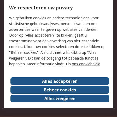
Bestellen
Inkoopoplossingen
We respecteren uw privacy
Retouren
Technisch advies
We gebruiken cookies en andere technologieën voor
Track & Trace
statistische gebruiksanalyses, personalisatie en om
advertenties weer te geven op websites van derden.
Wettelijk
Door op "Alles accepteren" te klikken, geeft u
toestemming voor de verwerking van niet-essentiële
Cookiebeleid
Email veiligheid
cookies. U kunt uw cookies selecteren door te klikken op
Privacybeleid
Websitevoorwaarden
"Beheer cookies". Als u dit niet wilt, klikt u op "Alles
weigeren". Dit kan de toegang tot bepaalde functies
Algemene
beperken. Meer informatie vindt u in
ons cookiebeleid
verkoopvoorwaarden
Over RS
Alles accepteren
RS Group
Over ons
Beheer cookies
RS wereldwijd
Werken bij RS
Alles weigeren
ESG